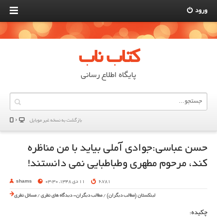
ورود
کتاب ناب
پایگاه اطلاع رسانی
بازگشت به نسخه غير موبایل
حسن عباسی:جوادی آملی بیاید با من مناظره
کند، مرحوم مطهری وطباطبایی نمی دانستند!
6,781
11 دی 1348, 03:30
shams
لینکستان (مطالب دیگران)
/
مطالب دیگران- دیدگاه های نظری
/
مسائل نظری
چکیده: