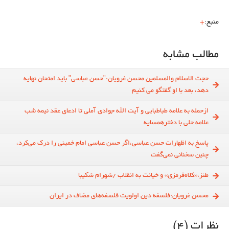
منبع:
+
مطالب مشابه
حجت الاسلام والمسلمین محسن غرویان:"حسن عباسی" باید امتحان نهایه
دهد، بعد با او گفتگو می کنیم
ازحمله به علامه طباطبایی و آیت الله جوادی آملی تا ادعای عقد نیمه شب
علامه حلی با دخترهمسایه
پاسخ به اظهارات حسن عباسی،اگر حسن عباسی امام خمینی را درک می‌کرد،
چنین سخنانی نمی‌گفت
طنز:«کلاه‌قرمزی» و خیانت به انقلاب /شهرام شکیبا
محسن غرویان:فلسفه دین اولویت فلسفه‌های مضاف در ایران
نظرات (4)