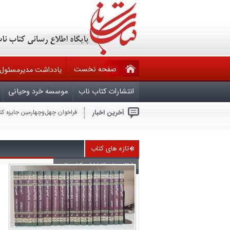
صفحه نخست
یادداشت مدیرمسئول
انتشارات کتاب ناب
موسسه خرد وحیانی
آخرین اخبار
فراخوان چهل‌وچهارمین جایزه ک
حقوق مؤلف در تله قانون ۶۰ ساله و کم کاری وزارت فرهنگ وارشاد اسلامی
فراخوان مشارکت در تدوین ویرا
ملّت عظیم‌الشّأن و شگفتی‌ساز ا
هرکس بخواهد با آمریکا برای ص
تازه های کتاب
جنایتکاران باید بدانند که امر
سال روز شهادت چهارمین اختر ت
تازه های انتشارات کتاب ناب
بیماران سیاسی در قران
آجرک الله یابقیه الله
گزارشی از نشست بعثت خون