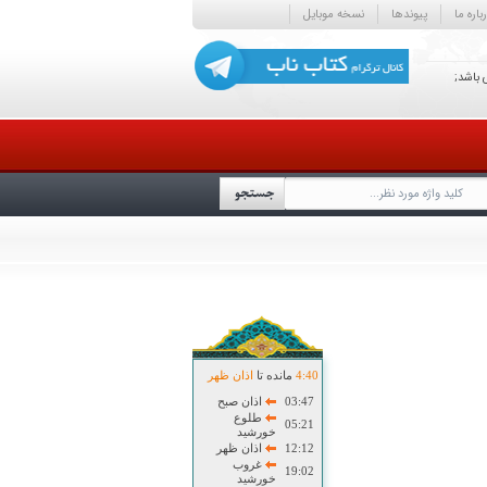
باره ما
پیوندها
نسخه موبایل
 باشد;
40
:
4
مانده تا
اذان ظهر
03:47
اذان صبح
طلوع
05:21
خورشید
12:12
اذان ظهر
غروب
19:02
خورشید