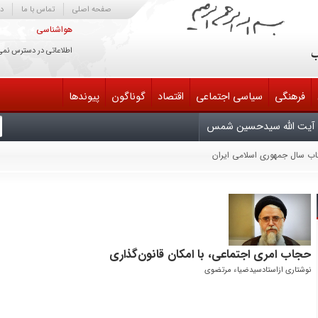
صفحه اصلی
تماس با ما
در
هواشناسی
اطلاعاتی در دسترس نمی
فرهنگی
سیاسی اجتماعی
اقتصاد
گوناگون
پیوندها
آیت الله سیدحسین شمس
تاب سال جمهوری اسلامی ایران
یش سوم دایرةالمعارف کتابداری و اطلاع‌رسانی
یران
لح مذاکره کند خائن است
 انتقام، متوقّف بر وجود شخص من یا سایر مسئولان نیست
ابناک آسمان امامت و ولایت تسلیت باد
حجاب امری اجتماعی، با امکان قانون‌گذاری
نوشتاری ازاستادسیدضیاء مرتضوی