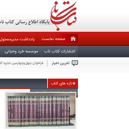
صفحه نخست
یادداشت مدیرمسئول
انتشارات کتاب ناب
موسسه خرد وحیانی
آخرین اخبار
فراخوان چهل‌وچهارمین جایزه ک
حقوق مؤلف در تله قانون ۶۰ ساله و کم کاری وزارت فرهنگ وارشاد اسلامی
فراخوان مشارکت در تدوین ویرا
ملّت عظیم‌الشّأن و شگفتی‌ساز ا
هرکس بخواهد با آمریکا برای ص
تازه های کتاب
جنایتکاران باید بدانند که امر
سال روز شهادت چهارمین اختر ت
تازه های انتشارات کتاب ناب
بیماران سیاسی در قران
آجرک الله یابقیه الله
گزارشی از نشست بعثت خون