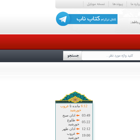
باره ما
پیوندها
نسخه موبایل
 باشد;
12
:
6
مانده تا
غروب
خورشید
03:49
اذان صبح
طلوع
05:22
خورشید
12:12
اذان ظهر
غروب
19:00
خورشید