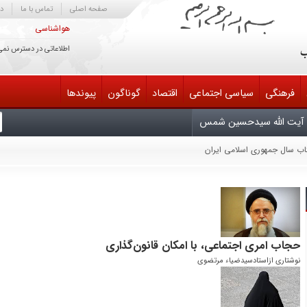
صفحه اصلی
تماس با ما
در
هواشناسی
اطلاعاتی در دسترس نمی
فرهنگی
سیاسی اجتماعی
اقتصاد
گوناگون
پیوندها
آیت الله سیدحسین شمس
تاب سال جمهوری اسلامی ایران
یش سوم دایرةالمعارف کتابداری و اطلاع‌رسانی
یران
لح مذاکره کند خائن است
 انتقام، متوقّف بر وجود شخص من یا سایر مسئولان نیست
ابناک آسمان امامت و ولایت تسلیت باد
حجاب امری اجتماعی، با امکان قانون‌گذاری
نوشتاری ازاستادسیدضیاء مرتضوی