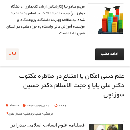
مریم صادق‌نیا (کارشناس ارشد کتابداری، دانشگاه
خوارزمی) نویسنده یادداشت، بر اساس دغدغه یاد
شده، به مطالعه چهارده دانشگاه، پژوهشگاه، و
مؤسسه آموزش عالی وابسته به حوزه علمیّه در استان
قم پرداخته است.
ادامه مطلب
0
علم دینی امکان یا امتناع در مناظره مکتوب
دکتر علی پایا و حجت الاسلام دکتر حسین
سوزنچی
2 986
11 دی 1348, 03:30
shams
فرهنگی
/
علمی پژوهشی
/
مسائل نظری
فصلنامه علوم انسانی- اسلامی صدرا در