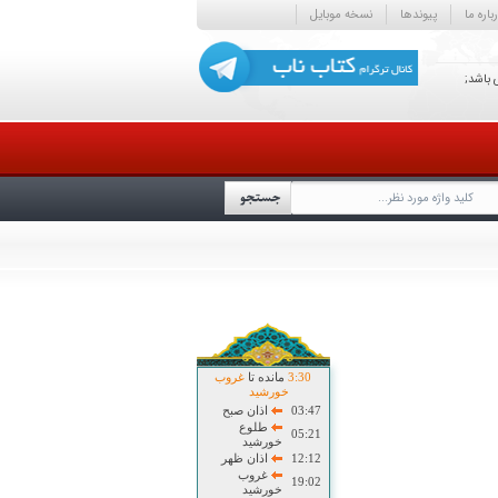
باره ما
پیوندها
نسخه موبایل
 باشد;
30
:
3
مانده تا
غروب
خورشید
03:47
اذان صبح
طلوع
05:21
خورشید
12:12
اذان ظهر
غروب
19:02
خورشید