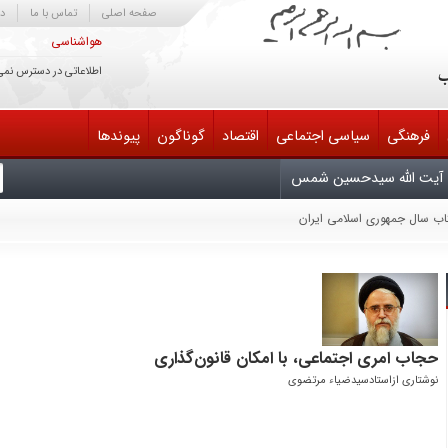
صفحه اصلی
تماس با ما
در
هواشناسی
اطلاعاتی در دسترس نمی
فرهنگی
سیاسی اجتماعی
اقتصاد
گوناگون
پیوندها
آیت الله سیدحسین شمس
تاب سال جمهوری اسلامی ایران
یش سوم دایرةالمعارف کتابداری و اطلاع‌رسانی
یران
لح مذاکره کند خائن است
 انتقام، متوقّف بر وجود شخص من یا سایر مسئولان نیست
ابناک آسمان امامت و ولایت تسلیت باد
حجاب امری اجتماعی، با امکان قانون‌گذاری
نوشتاری ازاستادسیدضیاء مرتضوی