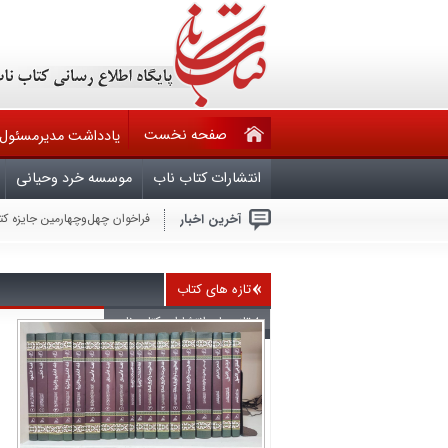
صفحه نخست
یادداشت مدیرمسئول
انتشارات کتاب ناب
موسسه خرد وحیانی
آخرین اخبار
فراخوان چهل‌وچهارمین جایزه ک
حقوق مؤلف در تله قانون ۶۰ ساله و کم کاری وزارت فرهنگ وارشاد اسلامی
فراخوان مشارکت در تدوین ویرا
ملّت عظیم‌الشّأن و شگفتی‌ساز ا
هرکس بخواهد با آمریکا برای ص
تازه های کتاب
جنایتکاران باید بدانند که امر
سال روز شهادت چهارمین اختر ت
تازه های انتشارات کتاب ناب
بیماران سیاسی در قران
آجرک الله یابقیه الله
گزارشی از نشست بعثت خون