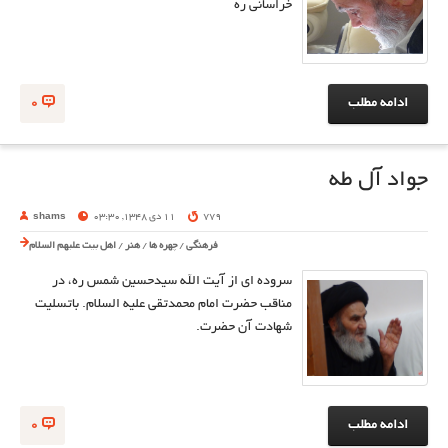
خراسانی ره
ادامه مطلب
0
جواد آل طه
779
11 دی 1348, 03:30
shams
فرهنگی
/
چهره ها
/
هنر
/
اهل بیت علیهم السلام
سروده ای از آیت الله سیدحسین شمس ره، در
مناقب حضرت امام محمدتقی علیه السلام. باتسلیت
شهادت آن حضرت.
ادامه مطلب
0