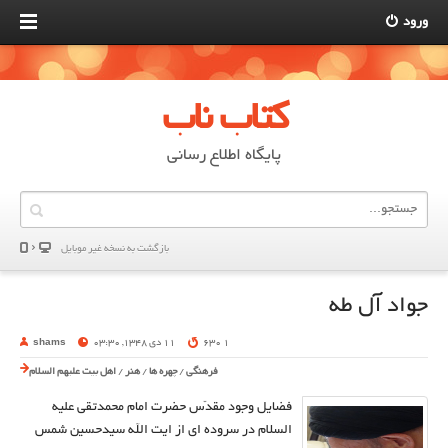
ورود
کتاب ناب
پایگاه اطلاع رسانی
بازگشت به نسخه غير موبایل
جواد آل طه
1 630
11 دی 1348, 03:30
shams
فرهنگی
/
چهره ها
/
هنر
/
اهل بیت علیهم السلام
فضایل وجود مقدّس حضرت امام محمدتقی علیه
السلام در سروده ای از ایت الله سیدحسین شمس