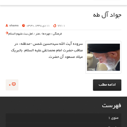
جواد آل طه
1 771
11 دی 1348, 03:30
shams
فرهنگی
/
چهره ها
/
هنر
/
اهل بیت علیهم السلام
سروده آیت الله سیدحسین شمس –مدظله- در
مناقب حضرت امام محمدتقی علیه السلام. باتبریک
میلاد مسعود آن حضرت.
ادامه مطلب
0
فهرست
منوی 1