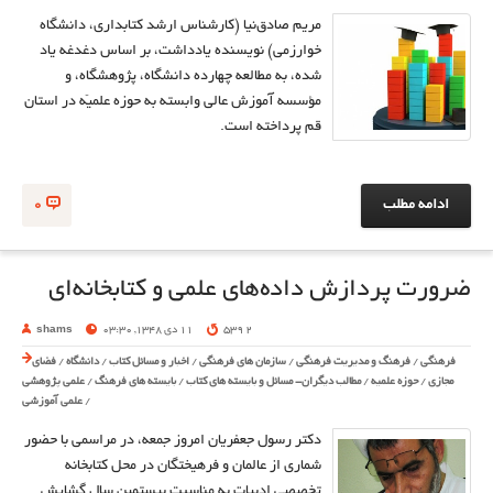
مریم صادق‌نیا (کارشناس ارشد کتابداری، دانشگاه
خوارزمی) نویسنده یادداشت، بر اساس دغدغه یاد
شده، به مطالعه چهارده دانشگاه، پژوهشگاه، و
مؤسسه آموزش عالی وابسته به حوزه علمیّه در استان
قم پرداخته است.
ادامه مطلب
0
ضرورت پردازش داده‌های علمی و کتابخانه‌ای
2 539
11 دی 1348, 03:30
shams
فرهنگی
/
فرهنگ و مدیریت فرهنگی
/
سازمان های فرهنگی
/
اخبار و مسائل کتاب
/
دانشگاه
/
فضای
مجازی
/
حوزه علمیه
/
مطالب دیگران- مسائل و بایسته های کتاب
/
بایسته های فرهنگ
/
علمی پژوهشی
/
علمی آموزشی
دکتر رسول جعفریان امروز جمعه، در مراسمی با حضور
شماری از عالمان و فرهیختگان در محل کتابخانه
تخصصی ادبیات به مناسبت بیستمین سال گشایش