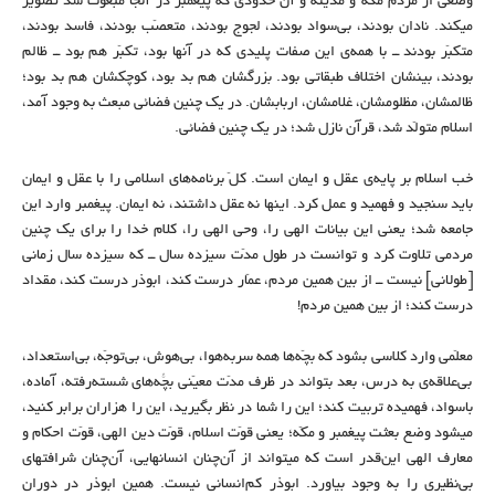
وضعی از مردم مکّه و مدینه و آن حدودی که پیغمبر در آنجا مبعوث شد تصویر
میکند. نادان بودند، بی‌سواد بودند، لجوج‌ بودند، متعصّب بودند، فاسد بودند،
متکبّر بودند ــ با همه‌ی این صفات پلیدی که در آنها بود، تکبّر هم بود ــ ظالم
بودند، بینشان اختلاف طبقاتی بود. بزرگشان هم بد بود، کوچکشان هم بد بود؛
ظالمشان، مظلومشان، غلامشان، اربابشان. در یک ‌چنین فضائی مبعث به وجود آمد،
اسلام متولّد شد، قرآن نازل شد؛ در یک ‌چنین فضائی.
خب اسلام بر پایه‌ی عقل و ایمان است. کلّ برنامه‌های اسلامی را با عقل و ایمان
باید سنجید و فهمید و عمل کرد. اینها نه عقل داشتند، نه ایمان. پیغمبر وارد این
جامعه شد؛ یعنی این بیانات الهی را، وحی الهی را، کلام خدا را برای یک ‌چنین
مردمی تلاوت کرد و توانست در طول مدّت سیزده سال ــ که سیزده سال زمانی
[طولانی] نیست ــ از بین همین مردم، عمّار درست کند، ابوذر درست کند، مقداد
درست کند؛ از بین همین مردم!
معلّمی وارد کلاسی بشود که بچّه‌ها همه سربه‌هوا، بی‌هوش، بی‌توجّه، بی‌استعداد،
بی‌علاقه‌ی به درس، بعد بتواند در ظرف مدّت معیّنی بچّه‌های شسته‌رُفته، آماده،
باسواد، فهمیده تربیت کند؛ این را شما در نظر بگیرید، این را هزاران برابر کنید،
میشود وضع بعثت پیغمبر و مکّه؛ یعنی قوّت اسلام، قوّت دین الهی، قوّت احکام و
معارف الهی این‌قدر است که میتواند از آن‌چنان انسانهایی، آن‌چنان شرافتهای
بی‌نظیری را به وجود بیاورد. ابوذر کم‌انسانی نیست. همین ابوذر در دوران