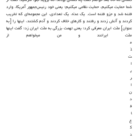
کسانی که حالا بعد خواهم گفت چه کسانی بودند، که بروید جلو، نترسید؛ گفت از
شما حمایت میکنیم، حمایت نظامی میکنیم؛ یعنی خود رئیس‌جمهور آمریکا، وارد
فتنه شد و جزو فتنه است. یک عدّه، یک تعدادی، این مجموعه‌ای که تخریب
کردند و آتش زدند و رفتند و کارهای خلاف کردند و آدم کشتند، اینها را [به
عنوان] ملّت ایران معرّفی کرد؛ یعنی تهمت بزرگی به ملّت ایران زد؛ گفت اینها
ملّت ایرانند و من میخواهم از
م
لّ
ت
ا
ی
ر
ا
ن
د
ف
ا
ع
ک
ن