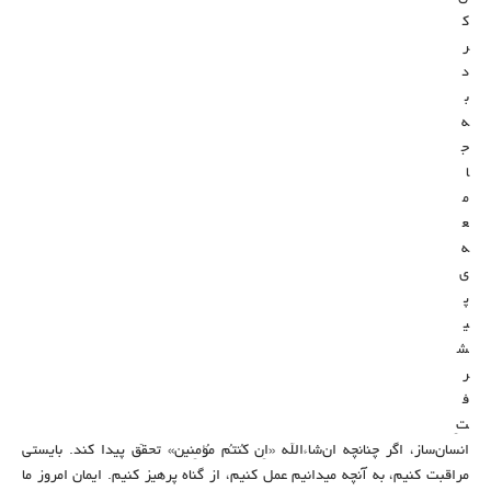
ک
ر
د
ب
ه
ج
ا
م
ع
ه‌
ی
پ
ی
ش
ر
ف
تِ
انسان‌ساز، اگر چنانچه ان‌شاء‌الله «اِن کُنتُم مُؤمِنین‌» تحقّق پیدا کند. بایستی
مراقبت کنیم، به آنچه میدانیم عمل کنیم، از گناه پرهیز کنیم. ایمان امروز ما