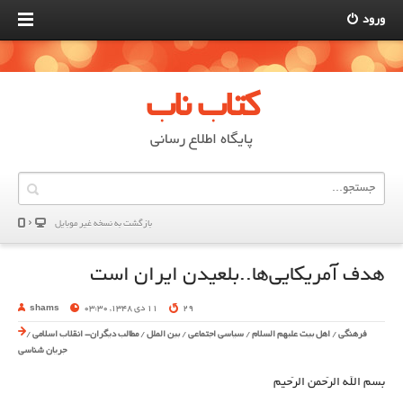
ورود
کتاب ناب
پایگاه اطلاع رسانی
بازگشت به نسخه غير موبایل
هدف آمریکایی‌ها..بلعیدن ایران است
29
11 دی 1348, 03:30
shams
فرهنگی
/
اهل بیت علیهم السلام
/
سیاسی اجتماعی
/
بین الملل
/
مطالب دیگران- انقلاب اسلامی
/
جریان شناسی
بسم الله الرّحمن الرّحیم