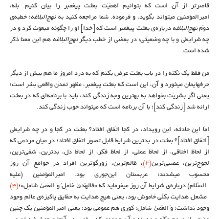
قاصرتر از آن است که بتوانیم اهمّیّت بعثت پیغمبر را بیان کنیم. بله،
امیرالمؤمنین میتواند بگوید، و فرموده. شما مراجعه کنید به
نهج‌البلاغه
؛ خطبه‌ی
دوّم
نهج‌البلاغه
درباره‌ی بعثت پیغمبر است که [خدا] او را چگونه مبعوث کرد و در
چه شرایطی و با چه وضعیّتی؛ در بعضی از خطب دیگر
نهج‌البلاغه
هم این معنا ذکر
شده است.
من فقط یک نکته را در باب بعثت عرض بکنم که به درد امروز ما هم بیش از دیگر
حرفهایمان میخورد و آن، این است که بعثت پیغمبر، مظهر تمدّن واقعی بشر است؛
یعنی اگر بشریّت بخواهد به بهترین وجه زندگی کند، باید با برنامه‌ای که در بعثت
ارائه شد [زندگی کند]؛ با آن برنامه است که میتواند خوب زندگی کند.
امّا این حادثه، این رویداد، در کجا اتّفاق افتاد؟ بعثت در کجا و در چه شرایطی
[اتّفاق افتاد]؟ بعثت در بدترین شرایط قابل تصوّر اتّفاق افتاد؛ در میان مردمی که
از لحاظ اخلاقی، از لحاظ عملی، از لحاظ فکر، از لحاظ دل، بدترین، شقی‌ترین،
لجوج‌ترین، عصبی‌ترین
(۲)
، ظالم‌ترین، زورگوترین افراد در جوامع آن روز
محسوب میشدند؛ عربستان این‌جوری بود. امیرالمؤمنین (علیه
السّلام) درباره‌ی شرایط آن روز میفرماید که «فَالهُدىٰ خامِلٌ‌ وَ العَمىٰ شامِل‌»؛
(۳)
مشعل هدایت بکلّی خاموش بود، یعنی هیچ هدایت به حقایق پاکیزه‌ی عالمِ وجود
وجود نداشت؛ وَ العَمىٰ شامِل؛ کوری هم عمومی بود؛ یعنی امیرالمؤمنین یک ‌چنین