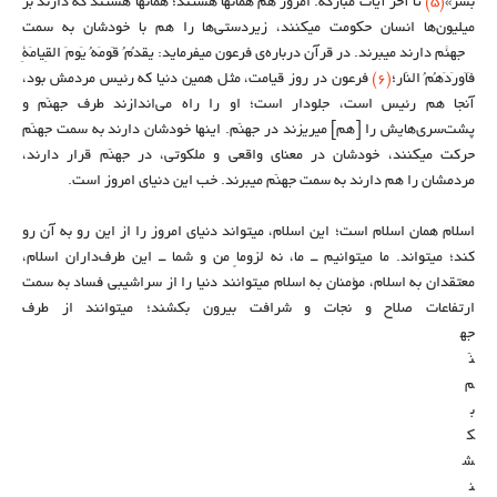
بَسَر»
(۵)
تا آخر آیات مبارکه. امروز هم همانها هستند؛ همانها هستند که دارند بر
میلیون‌ها انسان حکومت میکنند، زیردستی‌ها را هم با خودشان به سمت
جهنّم دارند میبرند. در قرآن درباره‌ی فرعون میفرماید: یَقدُمُ قَومَهُ یَومَ القِیامَةِ
فَاَورَدَهُمُ النّار؛
(۶)
فرعون در روز قیامت، مثل همین دنیا که رئیس مردمش بود،
آنجا هم رئیس است، جلودار است؛ او را راه می‌اندازند طرف جهنّم و
پشت‌سری‌هایش را [هم] میریزند در جهنّم. اینها خودشان دارند به سمت جهنّم
حرکت میکنند، خودشان در معنای واقعی و ملکوتی، در جهنّم قرار دارند،
مردمشان را هم دارند به سمت جهنّم میبرند. خب این دنیای امروز است.
اسلام همان اسلام است؛ این اسلام، میتواند دنیای امروز را از این رو به آن رو
کند؛ میتواند. ما میتوانیم ــ ما، نه لزوماً من و شما ــ این طرف‌داران اسلام،
معتقدان به اسلام، مؤمنان به اسلام میتوانند دنیا را از سراشیبی فساد به سمت
ارتفاعات صلاح و نجات و شرافت بیرون بکشند؛ میتوانند از طرف
جه
نّ
م
ب
ک
ش
ن