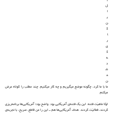
ل
ا
ی
ن
ک
ا
ر
ی
ک
ه
د
ش
م
نِ
ما با ما کرد، چگونه موضع میگیریم و چه کار میکنیم. چند مطلب را کوتاه عرض
میکنم.
اوّلاً ماهیّت فتنه. این یک فتنه‌ی آمریکایی بود. واضح بود؛ آمریکایی‌ها برنامه‌ریزی
کردند، فعّالیّت کردند. هدف آمریکایی‌ها هم ــ این را من قاطع، صریح، با تجربه‌ی