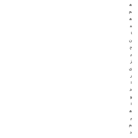
ه
م
ه
م
ا
ن
چ
ی
ز
ی
ر
ا
خ
و
ا
ه
ی
م
د