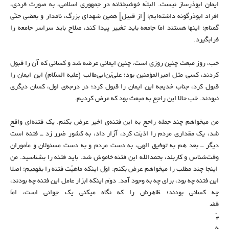
ایمان ابوذرساز نیست. البتّه خوشبختانه در جمهوری اسلامی، به صورت فردی،
افراد ابوذرگونه داشته‌ایم؛ [از قبیل] همین شهدای بزرگ، نامدار و بعضی حتّی
گمنام؛ اینها هستند امّا جامعه باید تغییر پیدا کند، صلاح باید سراسر جامعه را
فرابگیرد.
خب، روز مبعث چنین روزی است، چنین ایمانی عرضه شد و کسانی که آن را قبول
کردند، کسی مثل امیرالمؤمنین بود؛ علیّ‌بن‌ابی‌طالب (علیه السّلام) این ایمان را
قبول کرد، جناب خدیجه این ایمان را قبول کرد؛ در درجه‌ی اوّل، کسان دیگری
نبودند. خب حالا این راجع به مبعث بود که عرض کردیم.
من میخواهم چند جمله راجع به این فتنه‌ی اخیر عرض بکنم. یک فتنه‌ای واقع
شد، یک مقداری مردم را اذیّت کرد، آزار داد، به کشور ضرر زد ــ فتنه است
دیگر ــ بعد هم به توفیق الهی، به دست مردم و به دست مسئولان و مأموران
وقت‌شناس و کاربلد، بحمدالله این فتنه خاموش شد. باید فتنه را بشناسید. من
اینجا چند مطلب را میخواهم عرض بکنم: اوّل اینکه ماهیّت فتنه را بفهمیم؛ اصلاً
این فتنه چه بود، برای چه به وجود آمد. دوّم اینکه ابزار عامل این فتنه چه بودند،
چه کسانی بودند؛ ظاهرش را که نگاه میکنی یک جوانی است، امّا
قض
یّ
ه