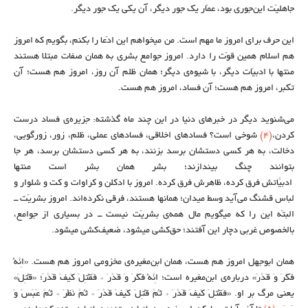
جاهلیّت این‌جوری بود، عمّار یک جور دیگر، آن یکی یک جور دیگر.
این حرف برای امروز ما مهم است. من میخواهم این ادّعا را بکنم، بگویم که امروز
هم اسلام همین قوّت را دارد. امروز جوامع بشری به همان صفات مبتلا هستند
منتها با ادبیّات دیگر، با شیوه‌ی دیگر؛ همان ظلم آن روز، امروز هم هست؛ آن
تکبر، امروز هم هست؛ آن فساد، امروز هم هست.
می‌شنوید دیگر در خبرهای دنیا در این چند ماه گذشته: جزیره‌ی فساد درست
کردن،
(۴)
شوخی است؟ فسادهای اخلاقی، فسادهای عملی، ظلم، زور، زورگویی،
دخالت، به هر کسی دستشان برسد بزنند، به هر کسی دستشان برسد، هر جا
بتوانند چنگ بیندازند؛ بشر همان بشر است منتها
ادبیّاتش فرق کرده، ظاهرش فرق کرده. امروز با اُدکلن و کراوات و کت و شلوار و
لباس قشنگ می‌آید وسط میدان؛ همانها هستند، فرقی نکرده‌اند. امروز بشریّت ــ
البتّه این را که میگویم مال همه‌ی بشریّت نیست ــ در بسیاری از جوامع،
بالخصوص غربی دچار این آفتند؛ حق‌کشی میشود،‌ ضعیف‌کشی میشود.
همان ابوجهل امروز هم هست، همان ابن‌مغیره‌ی‌ مخزومی امروز هم هست. «اِنَّهُ
فَکَّرَ وَ قَدَّرَ» درباره‌ی ابن‌مغیره است؛ اِنَّهُ فَکَّرَ وَ قَدَّرَ
*
فَقُتِلَ کَیفَ قَدَّرَ؛ «قُتِلَ»
یعنی مرگ بر او. «فَقُتِلَ کَیفَ قَدَّرَ
*
ثُمَّ قُتِلَ کَیفَ قَدَّرَ
*
ثُمَّ نَظَرَ
*
ثُمَّ عَبَسَ وَ