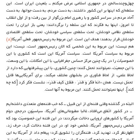
چهل‌وچندساله‌ی در جمهوری اسلامی عرض میکنم ــ بلعیدن ایران است. این
سلطه‌ای که اینها بر این کشور داشتند، به دست مردم، به دست جوانها، به دست
آحاد مردم در سراسر کشور و با رهبری امام بزرگوار از بین رفت؛ و از اوّل انقلاب
تا امروز، اینها به فکرند که این سلطه را برگردانند؛ یعنی باز ایران را تحت
سلطه‌ی نظامی خودشان، تحت سلطه‌ی سیاسی خودشان، تحت سلطه‌ی اقتصادی
خودشان قرار بدهند؛ هدف این است. این مربوط به رئیس‌جمهور فعلی آمریکا
(۸)
هم نیست؛ این مربوط به این شخصی که الان رئیس‌جمهور است، نیست؛ این
مربوط به سیاست آمریکا است. سیاست آمریکا این است که کشوری با این
خصوصیّات را در یک چنین مرکز حسّاس جغرافیایی، با این امکانات، با این وسعت،
با این جمعیّت، نمیتوانند تحمّل کنند؛ چنین کشوری، با این پیشرفتهایی که دارد از
لحاظ علمی، از لحاظ فنّاوری در بخشهای مختلف میکند، برای آمریکایی‌ها قابل
تحمّل نیست. همان «اِنَّهُ فَکَّرَ وَ قَدَّرَ * فَقُتِلَ کَیفَ قَدَّرَ»: نشست فکر کرد [که چه
کند]. اینها نمیتوانند تحمّل کنند. این مربوط به آنها است.
البتّه در گذشته وقتی فتنه‌ای از این قبیل ــ که خب فتنه‌های متعدّدی داشته‌ایم
ــ در کشور اتّفاق می‌افتاد، غالباً مطبوعاتی‌های آمریکا، سیاسیّون درجه‌ی دوّم
آمریکا یا کشورهای اروپایی دخالت میکردند؛ در این فتنه این خصوصیّت بود که
شخص رئیس‌جمهور آمریکا، شخص خود او، در این فتنه دخالت کرد، حرف زد،
اظهارنظر کرد، تهدید کرد، فتنه‌گران را تشویق کرد؛ پیغام داد از آمریکا به این