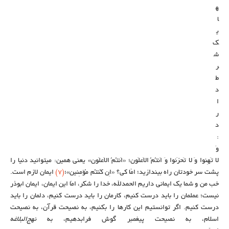
ه
ا
ی
ک
ش
ر
ط
د
ا
ر
د
:
وَ
لا تَهِنوا وَ لا تَحزَنوا وَ اَنتُمُ الاَعلَون؛ «اَنتُمُ الاَعلَون» یعنی همین: میتوانید دنیا را
پشت‌ سر خودتان راه بیندازید؛ امّا کِی؟ «اِن کُنتُم مُؤمِنین»؛
(۷)
ایمان لازم است.
خب من و شما یک ایمانی داریم الحمدلله، خدا را شکر، امّا این ایمان، ایمان ابوذر
نیست؛ عملمان را باید درست کنیم، کارمان را باید درست کنیم، دلمان را باید
درست کنیم. اگر توانستیم این کارها را بکنیم، به نصیحت قرآن، به نصیحت
اسلام، به نصیحت پیغمبر گوش فرابدهیم، به
نهج‌البلاغه