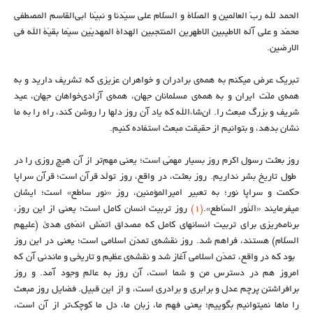
الحمد لله ربّ العالمین و الصّلاة و السّلام علی سیّدنا و نبیّنا ابی‌القاسم المصطفی
محمّد و علی آله الاطیبین الاطهرین المنتجبین الهداة المهدیّین سیّما بقیّة الله فی
الارضین.
تبریک عرض میکنم به همه‌ی برادران و خواهران عزیزی که تشریف دارید و به
همه‌ی ملّت ایران و به همه‌ی مسلمانان جهان، همه‌ی آزادی‌خواهان جهان، عید
شریف و بزرگ مبعث را. ان‌شاءالله که یاد آن روز دلها را روشن کند، راه را به ما
نشان بدهد، و بتوانیم از حقیقت مبعث استفاده کنیم.
روز بعثت رسول اکرم روز بسیار مهمّی است؛ یعنی مهم‌تر از آن هیچ روزی را در
طول تاریخ بشر نداریم. روز بعثت، در واقع، روز تولّد قرآن است؛ قرآنِ سراپا
حکمت و سراپا نور؛ به تعبیر امیرالمؤمنین، روز «نور ساطع» است؛ ایشان
میفرمایند «اَلنّورُ السّاطِع».
(۱)
روز تربیت انسان کامل است؛ یعنی از این روز،
برنامه‌ریزی برای تربیت انسانهای کامل که مصداق اتمّش ائمّه‌ی هدیٰ (علیهم
السّلام) هستند، فراهم شد. روز نقشه‌ی تمدّن اسلامی است؛ یعنی در این روز
بود که در واقع، تمدّن اسلامی آغاز شد و نقشه‌ی عظیم و تاریخی و ماندنیِ آن که
امروز هم در دسترس من و شما است، آن روز به عالمِ وجود آمد. و روز
برافراشتن پرچم عدل و برابری و برادری است، و از این قبیل. فضایل روز مبعث
را ماها نمیتوانیم بگوییم؛ یعنی فهم ما، زبان ما، دل ما کوچک‌تر از آن است،