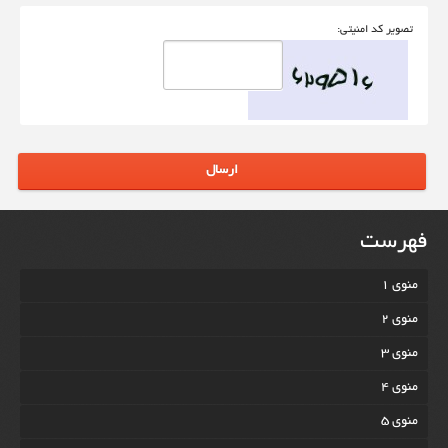
تصوير کد امنيتی:
ارسال
فهرست
منوی 1
منوی 2
منوی 3
منوی 4
منوی 5