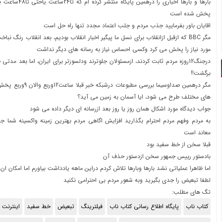
بارها و بارها اخباری 
پخش شده است
اقایان باور بفرمایید جذب مردم و جلب اعتماد مجدد تنها راه حل است
مگر BBC که ازقبل ازانقلاب برای نسل ما پیگیر اخبار انقلاب بودیم، بعد انقلاب رنگ ن
مورد نیاز را پخش می کرد وکسی احساس نیاز به رسانه های دیگر نداشت
درجنگ12روزه مردم ثابت کردند، ازمسئولان جلوترند ودلسوزتر برای ایران، اما بعد مدت
برگشت!!
مگر درهمین صداوسیما بررسی 
های مختلف طرح می شود، ایا آسمان به زمین می آید؟
جواب دیدگاه مورد اشکال همان روز یا روز بعد ازرسانه ای دیگر داده می شود
به مردم وفهم مردم احترام بگذارید افزایش اگاهی مردم بهترین زمینه واکسینه شما جام
معاند است
قبلا سخن از خط سفید بود
بادستور رییس جمهور سخن ازدستور حذف آن
اما ظاهرا عملیاتی نشد بارها وبارها تلاش کردم دراین ماهه یادداشت بیاورم اما امکان ان 
لطفا تبعیض را جدی بگیرید وبه شعور مردم بی احترامی نکنید
تگ های مطلب:
کتاب ناب
پایگاه اطلاع رسانی کتاب ناب
فیلترینگ
تبعیض
خط سفید
اینترنت