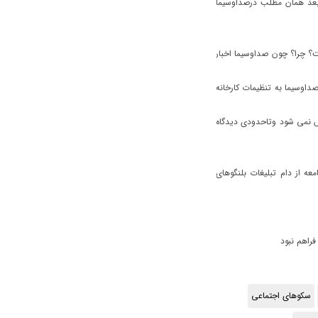
را درهمین پایگاه منتشر کرده ام که تا24ساعت یاحتی تا48ساعت بعد همان مطلب درصداوسیما
باخت؟ چرا؟ چون صداوسیما اخبار
ی صداوسیما به تنظیمات کارخانه
مطبوعات درشبکه خبر قبلا ساعت12وربع والان 9وربع پخش نمی شود وتاحدودی دیدگاه
عه از دام تبلیغات بلنگوهای
فراهم نبود
سکوهای اجتماعی