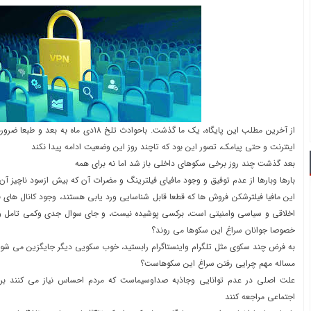
از آخرین مطلب این پایگاه، یک ما گذشت. باحوادث تلخ
اینترنت و حتی پیامک، تصور این بود که تاچند روز این وضعیت ادامه پیدا نکند
بعد گذشت چند روز برخی سکوهای داخلی باز شد اما نه برای همه
بارها وبارها از عدم توفیق و وجود مافیای فیلترینگ و مضرات آن که بیش ازسود ناچیز آن
این مافیا فیلترشکن فروش ها که قطعا قابل شناسایی ورد یابی هستند، وجود کانال های 
اخلاقی و سیاسی وامنیتی است، برکسی پوشیده نیست، و جای سوال جدی وکمی تامل و 
خصوصا جوانان سراغ این سکوها می روند؟
به فرض چند سکوی مثل تلگرام واینستاگرام رابستید، خوب سکویی دیگر جایگزین می شو
مساله مهم چرایی رفتن سراغ این سکوهاست؟
علت اصلی در عدم توانایی وجاذبه صداوسیماست که مردم احساس نیاز می کنند برا
اجتماعی مراجعه کنند