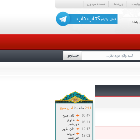
باره ما
پیوندها
نسخه موبایل
 باشد;
11
:
2
مانده تا
اذان صبح
03:47
اذان صبح
طلوع
05:21
خورشید
12:12
اذان ظهر
غروب
19:02
خورشید