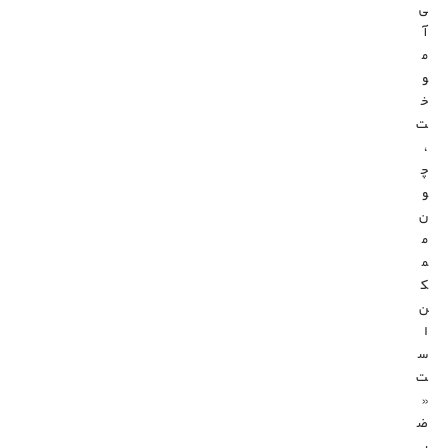
ی
آ
م
و
خ
ت
،
چ
و
ن
م
م
ک
ن
ا
س
ت
«
ض
ر