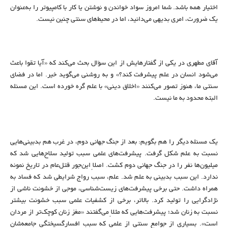
اختیار همه باشد. شما امروز سواد خواندن و نوشتن یا کار با کامپیوتر را به‌عنوان
یک ضرورت، امری بدیهی می‌دانید، اما در محیط‌های سنتی چنین نیست.
آقای مطهری در یکی از گفتارهایش از این سؤال بحث می‌کند که «آیا تقوا باعث
می‌شود انسان در علم پیشرفت کند؟» و به روشنی می‌گوید خیر. اما در فضای
سنتی ما، هنوز تصور می‌کنند «اخلاق دینی» با علم گره خورده است. این مسئله
البته محدود به ما نیست.
یک مسئله دیگر را هم بگویم: بعد از جنگ جهانی دوم، در غرب هم بدبینی‌هایی
نسبت به علم شکل گرفت. پیشرفت‌های علمی سبب تولید سلاح‌هایی شد که
میلیون‌ها نفر را در جنگ جهانی دوم کشت. اصلاً این‌جور قتل‌عام در تاریخ نمونه
ندارد. این سبب بدبینی به علم شد. علم، سبب رواج شرایطی شد که فساد به
همراه داشت. حتی برخی پیشرفت‌های زیست‌شناسی، موجی از خشونت ناشی از
نژادگرایی را تولید کرد. بالاتر، برخی از کشفیات علمی سبب خشونت بیشتر
نسبت به زنان شد؛ پیشرفت‌هایی که مثلاً می‌گفتند «مغز زنان کوچک‌تر از مردان
است». بسیاری از جوامع سنتی از علمی که سبب افسارگسیختگی جامعه‌شان