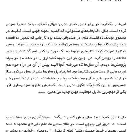
این‌ها را بگذارید در برابر تصور دنیای مدرن؛ جهانی که خوب یا بد علم را عمومی
کرده است. مثال «کتابخانه‌های صندوقی» که گفتید، نمونه خوبی است. کتاب‌ها در
صندوق بودند، نه قفسه. علم، در صندوقی بسته بود تا زمانی که تبدیل به قفسه
شد؛ پشت کتاب‌ها پیداست و همه می‌توانند بخوانند. رده‌بندی علوم نیز همین
معنا را تقویت کرد؛ کتاب‌های مربوط به یک حوزه را کنار هم گذاشت و مسیر
مطالعه را روشن کرد. من اولین بار این شیوه کتابداری را در دهه ۶۰ در بنیاد
پژوهش‌ها دیدم. آن سال‌ها که می‌رفتم آنجا البته پیش از آن در «راه حق» هم
تجربه‌هایی از دسته‌بندی کتاب‌ها بود اما بنیاد پژوهش‌ها علمی‌تر عمل می‌کرد. مثلاً
درباره نیشابور، هرچه لازم بود پشت‌سرِ هم چیده شده بود؛ درباره خراسان هم
همین‌طور. و این کاملاً یک الگوی مدرن است: گسترش علم و عمومی‌سازی آن.
یکی از مهم‌ترین دلایل موفقیت جهان جدید نیز همین است.
حال تصور کنید ۱۰۰ سال پیش کسی نمی‌گفت «سوادآموزی برای همه واجب
است» اما امروز این بدیهی است. در نظام سنتی ما، علم دایره‌ای محدود داشته
است. بعدها برخی‌ها حدیث «طَلَبُ العِلمِ فَریضَة» را به معنای «خواندن و نوشتن»