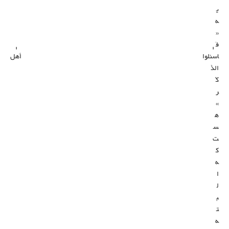
ی
ه
«
فَ
اسْئَلوا أَهْلَ
الذِّ
کْ
ر
»
ه
س
ت
ک
ه
ا
ل
ب
ت
ه