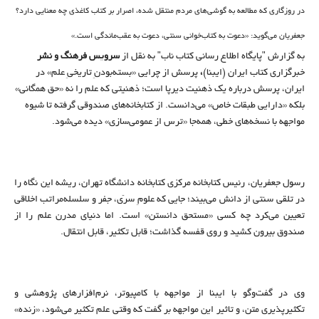
در روزگاری که مطالعه به گوشی‌های مردم منتقل شده، اصرار بر کتاب کاغذی چه معنایی دارد؟
جعفریان می‌گوید: «دعوت به کتاب‌خوانی سنتی، دعوت به عقب‌ماندگی است.»
به گزارش "پایگاه اطلاع رسانی کتاب ناب" به نقل از
سرویس فرهنگ و نشر
خبرگزاری کتاب ایران (ایبنا)
،
پرسش از چرایی «بسته‌بودنِ تاریخیِ علم» در
ایران، پرسش درباره یک ذهنیت دیرپا است؛ ذهنیتی که علم را نه «حق همگانی»
بلکه «دارایی طبقات خاص» می‌دانست. از کتابخانه‌های صندوقی گرفته تا شیوه
مواجهه با نسخه‌های خطی، همه‌جا «ترس از عمومی‌سازی» دیده می‌شود.
رسول جعفریان، رئیس کتابخانه مرکزی کتابخانه دانشگاه تهران، ریشه این نگاه را
در تلقی سنتی از دانش می‌بیند؛ جایی که علومِ سرّی، جفر و سلسله‌مراتب اخلاقی
تعیین می‌کرد چه کسی «مستحق دانستن» است. اما دنیای مدرن علم را از
صندوق بیرون کشید و روی قفسه گذاشت؛ قابل تکثیر، قابل انتقال.
وی در گفت‌وگو با ایبنا از مواجهه با کامپیوتر، نرم‌افزارهای پژوهشی و
تکثیرپذیری متن، و تاثیر این مواجهه بر گفت که وقتی علم تکثیر می‌شود، «زنده»