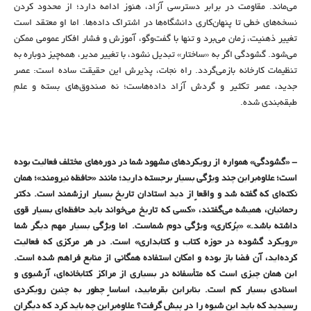
می‌ماند. مقاومت در برابر دسترسی آزاد، هنوز ادامه دارد؛ از محدود کردن
نسخه‌های خطی تا پنهان‌کاری دانشگاه‌ها در اشتراک داده‌ها. اما او معتقد است
تغییر ذهنیت، زمان می‌برد و تنها با گفت‌وگو، آموزش و فشار افکار عمومی ممکن
می‌شود. گشودگی اگر به «ساختار» تبدیل نشود، با تغییر مدیر، همه‌چیز دوباره به
تنظیمات کارخانه بازمی‌گردد. راه نجات، پذیرش این حقیقت ساده است: عصر
جدید، عصر تکثیر و گردش آزاد داده‌هاست؛ نه صندوق‌های بسته و علمِ
طبقه‌بندی شده.
- «گشودگی» همواره از رویکردهای مشهود شما در دوره‌های مختلف فعالیت بوده
است؛ علاوه‌براین چند ویژگی بسیار برجسته دارید؛ مانند «حافظه نیرومند»؛ همان
نکته‌ای که گفته شد و واقعاً از دید استادان تاریخ بسیار ارزشمند است. دکتر
رحمانیان، همیشه می‌گفتند، «کسی که تاریخ می‌خواند باید حافظه‌ای بسیار قوی
داشته باشد.» «پُرکاری» ویژگی دوم شماست. اما ویژگی بسیار مهم دیگر شما
«رویکرد گشوده در حوزه کتاب و کتابداری» است. در هر مرکزی که فعالیت
کرده‌اید، آن فضا باز بوده و امکان استفاده همگانی از منابع فراهم شده است.
این همان چیزی است که متأسفانه در بسیاری از مراکز کتابخانه‌ای، آرشیوی و
اسنادی بسیار کم است. بنابراین بقرمایید، اساساً چطور به چنین رویکردی
رسیدید که باید این شیوه را در پیش گرفت؟ علاوه‌براین چه باید کرد که دیگران