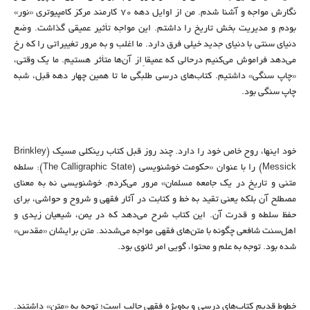
نگارش مواجه و آشنا شدم. من از اوایل دهه ۷۰ کارمند مرکز کامپیوتری «نور»
بودم و مدیریت بخش تاریخ را داشتم. این مواجه تأثیر عمیقی گذاشت. وضع
دنیای سنتی با دنیای جدید خیلی فرق دارد. ما اغلب و به مرور تغییراتی را که رخ
می‌دهد فراموش می‌کنیم درحالی که عمیقاً از آن‌ها متأثر هستیم. ما یک وقتی،
«چاپ سنگی» داشتیم. کتاب‌های درسی طلبگی ما تا همین چهار دهه قبل، شبه
چاپ سنگی بود.
خود اینها، روح خاص خود را دارد. چند روز قبل کتاب رینکلی مسیک (Brinkley
Messick) را با عنوان «حکومت خوشنویسی (The Calligraphic State): سلطه
متنی و تاریخ در یک جامعه مسلمان» مرور می‌کردم. خوشنویسی نه به معنای
مصطلح آن بلکه یعنی تقید به خط و کتابت در آثار فقهی و شروح و حواشی، برای
حفظ سلطه و قدرت آن. این کتاب شرح می‌دهد که در یمن، شیعیان زیدی و
اهل‌سنت شافعی چگونه با متن‌های فقهی مواجه می‌شدند. متن برایشان «مقدس»
شده بود. توجه به علم و محتوا، گویی امر ثانوی بود.
خطوط قدیم کتاب‌های درسی و به‌ویژه فقهی جالب است؛ توجه به «متن» داشتند.