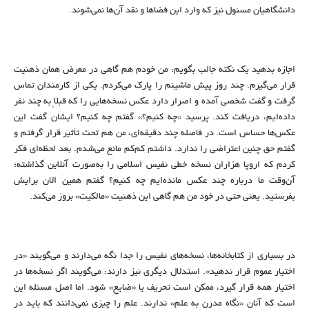
دانشگاهیان مسئول نیز که وارد این فضاها و نقد آن‌ها نمی‌شوند.
اجازه بدهید یک نکته جالب بگویم: من خودم هم گاهی در معرض همان ذهنیت
قرار می‌گیرم. چند روز پیش ماشینم را پارک می‌کردم. یکی از کارمندان تماس
گرفت و گفت شخصی آمده و اصرار دارد عکس نسخه‌هایی را که قبلاً به چند نفر
داده‌ایم، دریافت کند. پرسید «چه کنیم؟» گفتم چه کنیم؟ ایشان گفت این
عکس‌ها حساس است. در فاصله چند دقیقه‌ای، من هم تحت تأثیر قرار گرفتم و
گفتم حق چنین اعتراضی را ندارد. داشتم کم‌کم مانع می‌شدم. بعد لحظه‌ای فکر
کردم که اروپا هزاران نسخه خطی نفیس اسلامی را به‌صورت آنلاین گذاشته؛
آن‌وقت ما درباره چند عکس مانده‌ایم چه کنیم؟ گفتم همین الان برایش
بفرستید. یعنی حتی در خود من هم گاهی این ذهنیت «مالکیت» بروز می‌کند.
در بسیاری از کتابخانه‌ها، نسخه‌های نفیس را جدا نگه می‌دارند و می‌گویند «در
اختیار عموم قرار ندهید». استدلال دیگری نیز دارند: می‌گویند اگر نسخه‌ها در
اختیار همه قرار گیرد، ممکن است تحریف یا «ضایع» شود. اما اصل مسئله این
است که آنان «نگاه مدرن به علم» ندارند. علم را چیزی نمی‌دانند که باید در