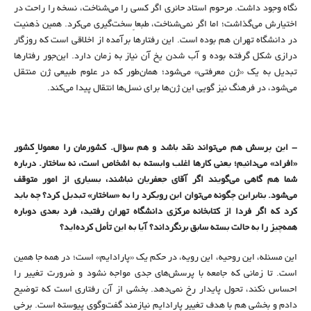
نگاه وجود داشت. مرحوم استاد حائری اگر کسی را می‌شناخت، نسخه را راحت در
اختیارش می‌گذاشت؛ اما اگر نمی‌شناخت، طبعاً سخت‌گیری می‌کرد. همین ذهنیت
در دانشگاه تهران هم بوده است. این رفتارها برآمده از اخلاقی است که روزگار
درازی شکل گرفته بوده و آب شدن یخ آن نیاز به زمان دارد. این‌جور رفتارها
تبدیل به یک «ژن معرفتی» می‌شود؛ همان‌طور که در علوم طبیعی ژن منتقل
می‌شود، در فرهنگ نیز گویی این ژن‌ها برای نسل‌ها انتقال پیدا می‌کند.
- این پرسش هم می‌تواند نقد باشد و هم سؤال. کشورمان را
معمولاً کشور
«افراد» می‌دانیم؛ یعنی کارها اغلب وابسته به اشخاص است، نه ساختار. درباره
شما هم گاهی می‌گویند اگر آقای جعفریان نباشند، بسیاری از امور متوقف
می‌شود.
بنابراین
چگونه می‌توان این رویکرد را به «ساختار» تبدیل کرد؟ چه باید
کرد که اگر فردا از کتابخانه مرکزی دانشگاه تهران رفتید، فرد بعدی دوباره
همه‌چیز را به حالت بسته سابق برنگرداند؟ آیا به این تأمل کرده‌اید؟
این مسئله، این روحیه، این رویه، در حکم یک «پارادایم» است؛ در همه جا همین
است. تا زمانی که جامعه با پرسش‌های جدی مواجه نشود و ضرورت تغییر را
احساس نکند، تحول پایدار رخ نمی‌دهد. بخشی از آن رفتاری است که توضیح
دادم و بخشی هم با هدف تغییر پارادایم نیازمند گفت‌وگوی پیوسته است. برخی