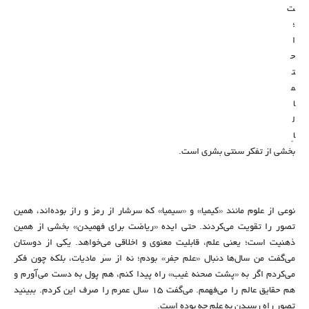
ت
؛
ا
ح
ت
م
ا
ل
اً
بخشی از تفکر سنتی بشری است.
نوعی از علوم مانند «کیمیا» و «سیمیا» که سرشار از رمز و راز بوده‌اند، همین
تصور را تقویت می‌کردند. حتی ایده «ریاضت برای فهمیدن» بخشی از همین
ذهنیت است؛ یعنی علم، قابلیت معنوی و اخلاقی می‌خواهد. یکی از دوستان
می‌گفت من سال‌ها دنبال «علم جفر» بودم؛ نه از سَر مادیات، بلکه چون فکر
می‌کردم اگر به «پشت صحنه غیب» راه پیدا کنم، هم پول به دست می‌آورم و
هم حقایق عالم را می‌فهمم. می‌گفت ۱۵ سال عمرم را صرف این کردم. ببینید
تصور راه رسیدن به علم چه بوده است.