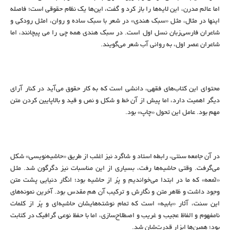
اما عالم مدرن، این لایه‌ها را باز کرد و گفت، این‌ها یک نظام حقوقی است؛ فاصله
اینها در مثال، مثل «سبک هندی» در شعر با سبک ساده و روان، امثل رودکی و
شاعران فارسی‌زبان نسل اول است. در سبک هندی همه چی را می پیچانند، اما
شاعران عصر اول، به روانی آب شعر می‌گویند.
محتوای این کتاب‌های فقهی، دانشی است که به کار حقوق می‌آید در کنار آرای
دیگر اهمیت دارد، اما پیش از آن خط و شکل و نص و قید و بالاپایین کردن متن
مهم بود. عامل این تحول «چاپ» بود.
در آن جامعه سنتی، رابطه استاد و شاگرد نیز اغلب از طریق «حاشیه‌نویسی» شکل
می‌گرفت. وقتی حاشیه‌ها رفت، بسیاری از این مناسبات نیز دگرگون شد. مثل
«لُمعه» که ما در ابتدا می‌خواندیم و پُر از حاشیه بود؛ انگار دنیایی پشت متن
وجود داشت و ظاهر متن و نگارش و ترکیب آن هم مقدس بود. آخرین نمونه‌های
این سنت، آثار «بابیه» است که تمام نوشته‌هایشان حاشیه‌ای و پُر از کلمات
نامفهوم و الفاظ عجیب و غریب و اصطلاح‌سازی، اما با حفظ نوعی گرافیک در کتابت
بود؛ همین‌ها ابزار قدرت‌شان شد.