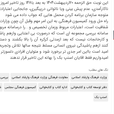
این نوبت حق الزحمه 20اردیبهشت1404 به بعد با148 روز تاخیر امروز پرداخت شده است.
ناکارآمدی، عدم پیش بینی ویا ناتوانی درپیگیری، جابجایی اعتبارات و
متوجه سازمان برنامه کردن محمل هایی که جواب داده می شود
راه حل ورود کمیسیون فرهنگی به این امر مهم وقبل آن چون وزارات 
شفافیت است، اعتبارات مربوط وزمان تخصیص و...را درسامانه مربوط
سامانه بررسی مجموعه ای است که درصورت بی اعتنایی وازهم پاشی
و کارخانجات نیست که بعد ازمدتی کرکره آن را بالا بکشند و دست
کنند ازهم پاشیدگی نیروی انسانی مسلط نتیجه سالها تلاش وتجرب
امید است بااین امر جدی تر برخورد شود و متولیان افرادی دلسوزتر و
امیدواریم فقط اقایان اسنپ بک را بهانه این تاخیر قرار ندهند
تگ های مطلب:
وزارت فرهنگ وارشاد اسلامی
معاونت فرهنگی وزارت فرهنگ وارشاد اسلامی
بررسی 
دفتر توسعه کتاب و کتابخوانی
اداره کتاب و کتابخوانی
کمیسیون فرهنگی مجلس
ش
اسنپ بک