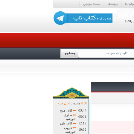
باره ما
پیوندها
نسخه موبایل
 باشد;
30
:
0
مانده تا
اذان صبح
03:47
اذان صبح
طلوع
05:21
خورشید
12:12
اذان ظهر
غروب
19:02
خورشید