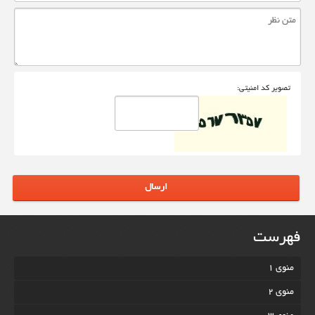
تصوير کد امنيتی:
ارسال
فهرست
منوی 1
منوی 2