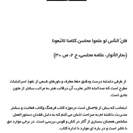
فانّ النّاس لو علموا محاسن کلامنا لاتّبعونا
(بحارالأنوار، علامه مجلسی، ج 2، ص 30)
از طرفی دغدغه درست ودقیق حفظ معارف و باورهای شیعی از نفوذ اسرائیلیات
مطرح است که صدالبته تاثیر مخرب آن درقالب هنر به مراتب بیشتر از متون
عادی است.
اینجانب که بیش از 35سال است درحوزه کتاب فرهنگ وکتاب فعالیت و بیشتر
مدیریت داشته ام به صراحت اذعان می کنم که به دلیل فقدان دستورالعمل
مشخص همچنان بسیاری از آثار در کش و قوس بررسی است. در برخی موارد حق
با ناشر است و در پاره ای موارد با اداره کتاب.