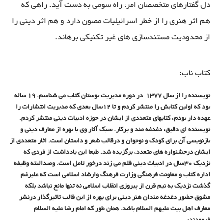
دل گفتارهای متخصصان امر، راه سومی به دست آید. راهی که
هم اثر هنری را از خطر اسرائیلیات مصون دارد و هم اثر دینی را
از محدودیت مستندسازی های غیر تکنیکی برهاند.
کتاب ناب:
نویسنده را از سال 1377
در دوره مدیریت بوستان کتاب می شناسم. 19 ساله
بود که اولین کتابش را منتشر کردم و تا 12سال بعدی که مدیریت انتشارات را
عهده دار بودم، کتابهای متعددی از ایشان در حوزه ادبیات دینی منتشر کردم.
نویسنده ای دقیق، دغدغه مند و پرکار. سبک آثار وی با بهره از معارف دینی و
بازنویسی آن برای کودک و نوجوان و درقالب شعر و داستان است. اثار متعددی از
ایشان درجشنواره های متعدد، برگزیده شد. طبعا این یادداشت از فردی که
نزدیک 30سال در ادبیات دینی قلم می زند درخور تامل است. وصدالبته وظیفه
اداره کتاب و معاونت فرهنگی وزارت فرهنگ وارشاد اسلامی است که علیرغم
گذشت نزدیک به نیم قرن از پیروزی انقلاب اسلامی نه تنها مانع نباشد بلکه
مشوق حضور دغدغه مندان هنر دینی برای بهره از این قالب تاثیرگذار درنشر
معارف اهل بیت علیهم السلام باشد. همان طور که امام رضا علیه السلام