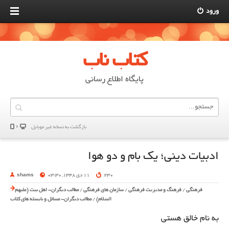
ورود
کتاب ناب
پایگاه اطلاع رسانی
بازگشت به نسخه غير موبایل
ادبیات دینی؛ یک بام و دو هوا
230
11 دی 1348, 03:30
shams
فرهنگی
/
فرهنگ و مدیریت فرهنگی
/
سازمان های فرهنگی
/
مطالب دیگران- اهل بیت (علیهم
السلام)
/
مطالب دیگران- مسائل و بایسته های کتاب
به نام خالق هستی