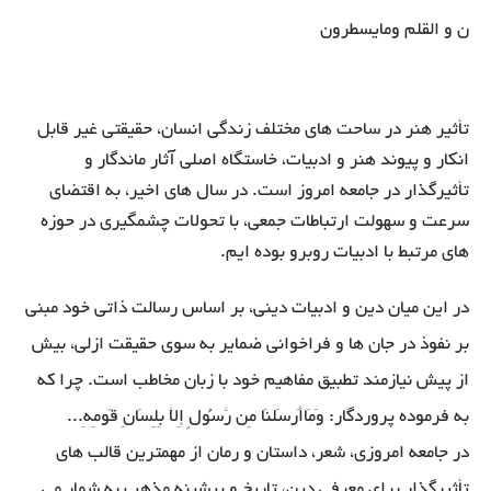
ن و القلم ومایسطرون
تأثیر هنر در ساحت های مختلف زندگی انسان، حقیقتی غیر قابل
انکار و پیوند هنر و ادبیات، خاستگاه اصلی آثار ماندگار و
تأثیرگذار در جامعه امروز است. در سال های اخیر، به اقتضای
سرعت و سهولت ارتباطات جمعی، با تحولات چشمگیری در حوزه
های مرتبط با ادبیات روبرو بوده ایم.
در این میان دین و ادبیات دینی، بر اساس رسالت ذاتی خود مبنی
بر نفوذ در جان ها و فراخوانی ضمایر به سوی حقیقت ازلی، بیش
از پیش نیازمند تطبیق مفاهیم خود با زبان مخاطب است. چرا که
به فرموده پروردگار: وَمَاأَرسَلنَا مِن رَّسُولٍ إِلَّا بِلِسَانِ قَومِهِ...
در جامعه امروزی، شعر، داستان و رمان از مهمترین قالب های
تأثیرگذار برای معرفی دین، تاریخ و پیشینه مذهب به شمار می