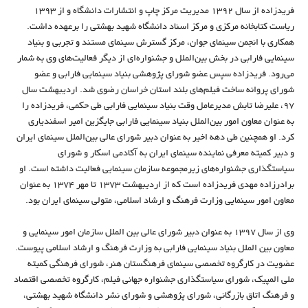
فریدزاده از سال ۱۳۹۲ مدیریت مرکز چاپ و انتشارات دانشگاه و از ۱۳۹۳
ریاست کتابخانه مرکزی و مرکز اسناد دانشگاه شهید بهشتی را برعهده داشت.
همکاری با انجمن سینمای جوان، مرکز گسترش سینمای مستند و تجربی و بنیاد
سینمایی فارابی در بخش بین‌الملل و جشنواره‌ای از دیگر فعالیت‌های وی به شمار
می‌رود. فریدزاده سپس عضو شورای پژوهشی بنیاد سینمایی فارابی و عضو
شورای پروانه ساخت فیلم‌های بلند استان خراسان رضوی شد. اردیبهشت سال
۹۷، علیرضا تابش مدیرعامل وقت بنیاد سینمایی فارابی طی حکمی، فریدزاده را
به عنوان معاون امور بین‌الملل بنیاد سینمایی فارابی جایگزین امیر اسفندیاری
کرد. او همچنین طی دهه اخیر به عنوان دبیر شورای عالی بین‌الملل سینمای ایران
و دبیر کمیته معرفی نماینده سینمای ایران به آکادمی اسکار و شورای
سیاستگذاری جشنواره‌های زیرمجموعه سازمان سینمایی فعالیت داشته است. او
برادرزاده مهدی فریدزاده است که از اردیبهشت ۱۳۷۳ تا مهر ۱۳۷۴ به عنوان
معاون امور سینمایی وزارت فرهنگ و ارشاد اسلامی، متولی سینمای ایران بود.
وی از سال ۱۳۹۷ به عنوان دبیر شورای عالی بین الملل سازمان امور سینمایی و
معاون بین الملل بنیاد سینمایی فارابی به وزارت فرهنگ و ارشاد اسلامی پیوست.
عضویت در کارگروه تخصصی سینمای فرهنگستان هنر، شورای فرهنگی کمیته
ملی المپیک، شورای سیاستگذاری جشنواره جهانی فیلم، کارگروه تخصصی اقتصاد
و فرهنگ اتاق بازرگانی، شورای پژوهشی و شورای نشر دانشگاه شهید بهشتی،