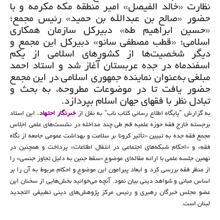
نظارت «خالد الفیصل» امیر منطقه مکه مکرمه و با
حضور «صالح بن عبدالله بن حمید» رئیس مجمع؛
«حسین ابراهیم طه» دبیرکل سازمان همکاری
اسلامی؛ «قطب مصطفی سانو» دبیرکل این مجمع و
دیگر شخصیت‌ها از کشورهای اسلامی از یکم
اسفندماه در جده عربستان آغاز شد و استاد احمد
مبلغی به‌عنوان نماینده جمهوری اسلامی در این مجمع
حضور یافت تا در موضوعات مطروحه، به بحث و
تبادل‌ نظر با فقهای جهان اسلام بپردازد.
به گزارش "پایگاه اطلاع رسانی کتاب ناب" به نقل از
خبرنگار اجتهاد
، این استاد
برجسته خارج فقه حوزه علمیه قم طی چند مداخله در نشست‌های علمی اجلاس
مجمع فقه جده به تبیین «تأثیر کرونا بر سلامت و بهداشت عمومی جامعه از نگاه
فقه» و «احکام شبکه‌های اجتماعی در انتقال اطلاعات» پرداخت و همچنین در
نهمین جلسه علمی با ارائه مقاله‌ای موضوع «سقط جنین به دلیل تجاوز جنسی» را
از منظر فقه بررسی کرد و ابعاد پیرامون این موضوع و احکام مربوط به آن را بر
اساس مبانی و شواهد دینی بیان نمود. آنچه می‌خوانید بخش‌هایی از سخنان این
عضو مجلس خبرگان رهبری و رئیس مرکز پژوهش‌های دینی تطبیقی التجدید
لبنان است.