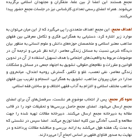
مجمع هستند این اعضا از بین علما، متفکران و مجتهدان اسلامی برگزیده
می‌شوند. همراه اعضای رسمی تعدادی کارشناس نیز در جلسات مجمع حضور پیدا
می‌کنند.
اهداف مجمع:
این مجمع اهداف متعددی را پی می‌گیرد که از این میان می‌توان به
موارد زیر اشاره کرد: دستیابی به همگرایی فکری و تکامل معرفتی بین فقهای
مذاهب معتبر اسلامی و متخصصان حوزه‌های دانش و علوم انسانی به منظور بیان
دیدگاه شرعی نسبت به مسائل زندگی معاصر، ارائه نظر شرعی و ترجمه آن در
موضوعات مربوط به واقعیت‌های اجتماعی با هدف تسهیل استفاده از آن در تدوین
قوانین و مقررات و نظام‌های حقوقی، تشویق به اجتهاد جمعی در مسائل و مشکلات
زندگی معاصر، نفی تعصب، غلو و تکفیر، گسترش روحیه اعتدال، میانه‌روی و
مدارا در میان پیروان مذاهب، تشویق به همگرایی، انسجام و تقریب بین فقهای
مذاهب مختلف اسلامی و التزام به آداب فقهی اختلاف و نو ساختن فقه اسلامی.
نحوه کار مجمع:
پس از انتخاب موضوع هر نشست، سرفصل‌های آن برای اعضای
مجمع ارسال ‌می‌شود. اعضای مجمع حاصل بررسی‌ها و تحقیقات خود را در قالب
مقاله به دبیرخانه مجمع ارسال می‌کنند. دبیرخانه مقالات تهیه شده را جهت
مطالعه و کسب آمادگی بین کلیه اعضا توزیع می‌کند. اعضا سپس در نشستی که
به مدت یک هفته طول می‌کشد به ارائه، بررسی و مناقشه مقالات پرداخته و در
نهایت به صدور فتاوای فقهی بر اساس اجماع آرا می‌پردازند.