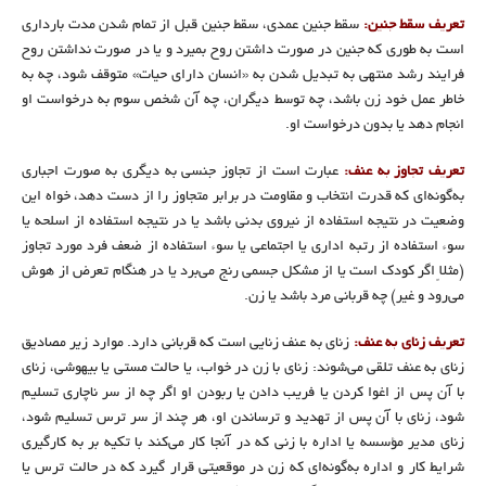
تعریف سقط جنین:
سقط جنین عمدی، سقط جنین قبل از تمام شدن مدت بارداری
است به طوری که جنین در صورت داشتن روح بمیرد و یا در صورت نداشتن روح
فرایند رشد منتهی به تبدیل شدن به «انسان داراى حیات» متوقف شود، چه به
خاطر عمل خود زن باشد، چه توسط دیگران، چه آن شخص سوم به درخواست او
انجام دهد یا بدون درخواست او.
تعریف تجاوز به عنف:
عبارت است از تجاوز جنسی به دیگری به صورت اجباری
به‌گونه‌ای که قدرت انتخاب و مقاومت در برابر متجاوز را از دست دهد، خواه این
وضعیت در نتیجه استفاده از نیروی بدنی باشد یا در نتیجه استفاده از اسلحه یا
سوء استفاده از رتبه اداری یا اجتماعی یا سوء استفاده از ضعف فرد مورد تجاوز
(مثلاً اگر کودک است یا از مشکل جسمی رنج می‌برد یا در هنگام تعرض از هوش
می‌رود و غیر) چه قربانی مرد باشد یا زن.
تعریف زناى به عنف:
زنای به عنف زنایی است که قربانی دارد. موارد زیر مصادیق
زنای به عنف تلقی می‌شوند: زناى با زن در خواب، یا حالت مستی یا بیهوشی، زنای
با آن پس از اغوا کردن یا فریب دادن یا ربودن او اگر چه از سر ناچاری تسلیم
شود، زناى با آن پس از تهدید و ترساندن او، هر چند از سر ترس تسلیم شود،
زنای مدیر مؤسسه یا اداره با زنی که در آنجا کار می‌کند با تکیه بر به کارگیری
شرایط کار و اداره به‌گونه‌ای که زن در موقعیتی قرار گیرد که در حالت ترس یا