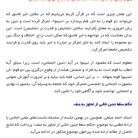
این همان چیزی است که در قرآن کریم می‌یابیم که در مقابل خبر فاسق که
می‌تواند دو قوم را به جان هم بیندازد بر «تبیّنوا» تمرکز کرده است و تبین به
زبان امروزی به معنای (فرایند ساختن تشخیص و قدرت بر تشخیص) است. این
بدان معناست که در مواجهه با خبر فاسق که ممکن است نزاع، اختلاف و جنگ بین
دو مجموعه را ایجاد کند به جای تمرکز بر مبارزه با خبر باید روی قدرت و فرایند
تشخیص جامعه تمرکز کرد.
معلوم است که مقصود از تبیّنوا در آیه «تبین اجتماعی» است، زیرا سیاق آیه
خطاب به قوم است نه به افراد و متضمن هشدار از وقوع درگیری بین دو قوم «أن
تصیبوا قوما بجهاله…». بر این اساس، فقه باید بیاید و بر ضرورت آموزش عمومی
به‌صورت اجتماعی و تخصصی متمرکز شود که جامعه به وسیله آن، به‌صورت نهادی
و اجتماعی، توانمند شود و آگاهی خود را تأمین کند.
حکم سقط جنین ناشی از تجاوز به عنف
استاد احمد مبلغی، همچنین در نهمین جلسه از سلسله نشست‌های علمی اجلاس با
ارائه مطلبی به موضوع «حکم سقط جنین ناشی از تجاوز به عنف» پرداخت که نتایج
حاصل از مقاله ارائه شده پیرامون موضوع مذکور در ادامه می‌آید.