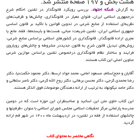
هشت بخش و ۱۹۷ صفحه منتشر شد.
به گزارش
شبکه اجتهاد
، بررسی رویکرد قانونگذار در تقنین احکام شرع
درجمهوری اسلامی ایران، فتوای معیار در قانونگذاری، چالش‌‌ها و ظرفیت‌‌های
نظریه‌ای استفاده از منابع شرعی در تدوین قوانین با تأکید بر قانون اساسی
جمهوری اسلامی ایران، تقنین شریعت؛ مبانی، هست‌‌ها و بایسته‌‌ها، فقه، مانع یا
مجری اراده قانونگذار، قانونگذاری در کشورهای اسلامی براساس منابع شرعی،
روش‌‌های تبدیل قانون شرع به قانون جدیددر مشروطه و چالش‌‌های رویاروی
فرایند و ساختار نظام قانونگذاری درخصوص تقنین براساس موازین شرعی
عناوین اصلی این کتاب هستند.
آقایان و حجج‌اسلام، مسعود امامی، محمد جواد ارسطا، دکتر محمود حکمت‌نیا، دکتر
رضا محمدی کرجی، دکتر محسن برهانی، دکتر روح الله کرمی، دکتر ناصر سلطانی و
دکتر حامد نیکونهاد به ترتیب از ارائه دهندگان موضوعات فوق الذکر هستند.
این کتاب حاوی متن این اساتید و صاحبنظران این حوزه است که در دومین
مدرسه پارلمانی مرکز تحقیقات اسلامی مجلس شورای اسلامی با عنوان «ظرفیتها و
چالشهای استفاده از فقه در تقنین» در اردیبهشت ماه ۱۴۰۰ در شهر قم ارائه
گردید.
نگاهی مختصر به محتوای کتاب