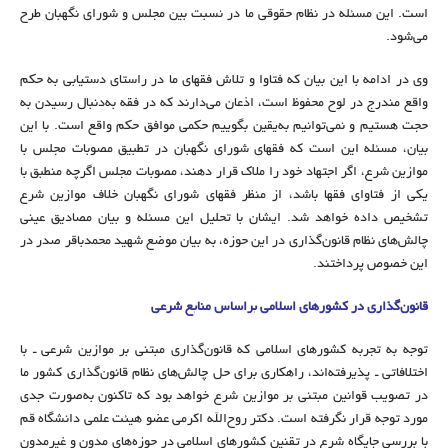
است. این مسئله در نظام حقوقی ما در نسبت بین مجلس و شورای نگهبان طرح
می‌شود.
وی در ادامه با این بیان که فتاوا و تلاش فقهای ما در راستای دستیابی به حکم
واقع مندرج در لوح محفوظ است، اذعان می‌دارند که در فقه به‌دنبال رسیدن به
حجت هستیم و نمی‌توانیم به‌یقین بگوییم حکمی موافق حکم واقع است. با این
بیان، مسئله این است که فقهای شورای نگهبان در تطبیق مصوبات مجلس با
موازین شرع، اگر اجتهاد خود را ملاک قرار دهند، مصوبات مجلس اگرچه منطبق با
یکی از فتاوای فقها باشد، از منظر فقهای شورای نگهبان خلاف موازین شرع
تشخیص داده خواهد شد. ایشان با تحلیل این مسئله و بیان مصادیق عینی
چالش‌های نظام‌ قانون‌گذاری در این حوزه، به بیان موضع شهید محمدباقر صدر در
این خصوص پرداختند.
قانون‌گذاری در کشورهای اسلامی براساس منابع شرعی
توجه به تجربه کشورهای اسلامی که قانون‌گذاری مبتنی بر موازین شرعی ـ با
اختلافاتی ـ پذیرفته‌اند، راهکاری برای حل چالش‌های نظام قانون‌گذاری کشور ما
در تصویب قوانین مبتنی بر موازین شرع خواهد بود که تاکنون به‌صورت جدی
مورد توجه قرار نگرفته است. دکتر روح‌الله اکرمی عضو هیئت علمی دانشگاه قم
با بررسی جایگاه شرع در تقنین کشورهای اسلامی در حوزه‌های مدون و غیرمدون