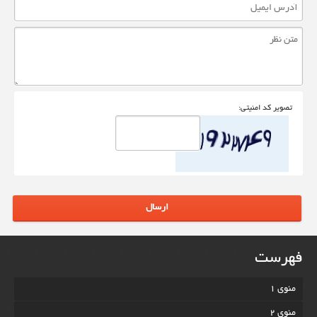
تصوير کد امنيتی:
ارسال
فهرست
منوی 1
منوی 2