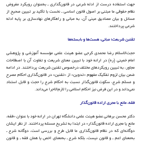
جهت استفاده درست از ادله شرعی در قانون‌گذاری ـ به‌عنوان رویکرد مفروض
نظام حقوقی ما مبتنی بر اصول قانون اساسی ـ نخست با تأکید بر تبیین صحیح از
مسائل و بیان مصادیق عینی آن، به مبانی و راهکارهای نهادسازی بر پایه ادله
شرعی پرداختند.
تقنین شریعت؛ مبانی، هست‌ها و بایسته‌ها
حجت‌الاسلام ‌‌‌رضا محمدی کرجی عضو هیئت علمی مؤسسه آموزشی و پژوهشی
امام خمینی (ره) در ارائه خود با تبیین معنای شریعت و تفاوت آن با اصطلاحات
مجاور، به تبیین رویکردهای مختلف درخصوص تقنین شریعت پرداختند. در ادامه
ضمن بیان لزوم تفکیک مفهوم «تدوین» از «تقنین» در قانون‌گذاری احکام مصرح
و مسلّم شرع، سکوت قانون‌گذار نسبت به احکام شرع را حجت و قابل استناد
نمی‌داند و در این فرض نیز احکام اسلامی را لازم‌الاجرا می‌داند.
فقه، مانع یا مجری اراده قانون‌گذار
دکتر محسن برهانی عضو هیئت علمی دانشگاه تهران در ارائه خود با عنوان «فقه،
مانع یا مجری اراده قانون‌گذار» در ابتدا به تشریح مسئله پرداختند. از نظر ایشان
دوگانه‌ای که در نظام قانون‌گذاری ما قابل طرح و بررسی است، دوگانه شرع ـ
به‌معنای اعم ـ و قانون نیست، بلکه شرع ـ به‌معنای اخص یا همان فقه ـ و قانون