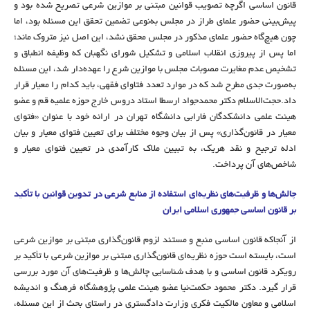
قانون اساسی اگرچه تصویب قوانین مبتنی بر موازین شرعی تصریح شده بود و
پیش‌بینی حضور علمای طراز در مجلس به‌نوعی تضمین تحقق این مسئله بود، اما
چون هیچ‌گاه حضور علمای مذکور در مجلس محقق نشد، این اصل نیز متروک ماند؛
اما پس از پیروزی انقلاب اسلامی و تشکیل شورای نگهبان که وظیفه انطباق و
تشخیص عدم مغایرت مصوبات مجلس با موازین شرع را عهده‌دار شد، این مسئله
به‌صورت جدی مطرح شد که در موارد تعدد فتاوای فقهی، باید کدام را معیار قرار
داد.حجت‌الاسلام ‌‌‌دکتر محمدجواد ارسطا استاد دروس خارج حوزه علمیه قم و عضو
هیئت علمی دانشکدگان فارابی دانشگاه تهران در ارائه خود با عنوان «فتوای
معیار در قانون‌گذاری» پس از بیان وجوه مختلف برای تعیین فتوای معیار و بیان
ادله ترجیح و نقد هریک، به تبیین ملاک کارآمدی در تعیین فتوای معیار و
شاخص‌های آن پرداخت.
چالش‌ها و ظرفیت‌های نظریه‌ای استفاده از منابع شرعی در تدوین قوانین با تأکید
بر قانون اساسی جمهوری اسلامی ایران
از آنجاکه قانون اساسی منبع و مستند لزوم قانون‌گذاری مبتنی بر موازین شرعی
است، بایسته است حوزه نظریه‌ای قانون‌گذاری مبتنی بر موازین شرعی با تأکید بر
رویکرد قانون اساسی و با هدف شناسایی چالش‌ها و ظرفیت‌های آن مورد بررسی
قرار گیرد. دکتر محمود حکمت‌نیا عضو هیئت علمی پژوهشگاه فرهنگ و اندیشه
اسلامی و معاون مالکیت فکری وزارت دادگستری در راستای بحث از این مسئله،