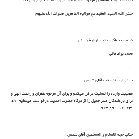
درگذشت والد معظمتان مرحوم آية الله شمس را تسليت عرض مي كنم
حشر الله السيد الفقيد مع مواليه الطاهرين صلوات الله عليهم
در نجف دعاگو و نائب الزيارة هستم
محمدجواد فالي
.....
برادر ارجمند جناب آقای شمس
مصیبت وارده را تسلیت عرض می‌کنم و برای آن مرحوم غفران و رحمت الهی و
برای بازماندگان صبر جمیل را از درگاه حضرت احدیت درخواست می‌نمایم. ‏‪+7
925 899-04-43‏:
....
جناب حجة الاسلام و المسلمين آقاي شمس