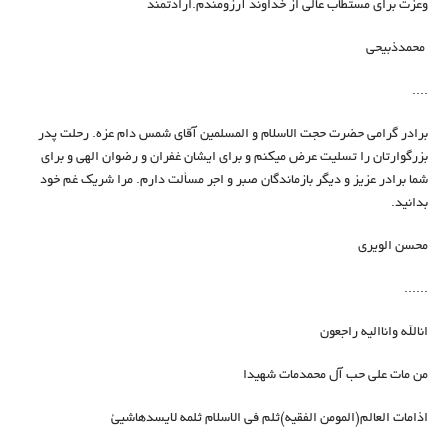
وعزت برای مستطاب عالی از خداوند آرزومندم.ارادتمند
محمدذبیحی
....
برادر گرامی حضرت حجت الاسلام و المسلمین آقای شمس دام عزه. رحلت پدر
بزرگوارتان را تسلیت عرض میکنم و برای ایشان غفران و رضوان الهی و برای
شما برادر عزیز و دیگر بازماندگان صبر و اجر مسألت دارم. مرا شریک غم خود
بدانید.
محسن الویری
......
انالله واناالیه راجعون
من مات علی حب آل محمدمات شهیدا
اذامات العالم(المومن الفقیه)ثلم فی الاسلام ثلمه لایسدهاشیئ