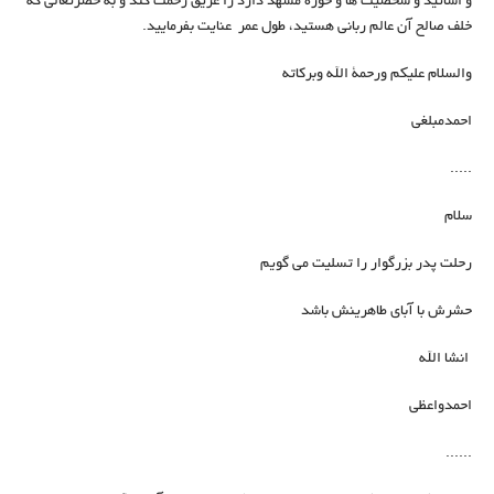
و اساتید و شخصیت ها و حوزه مشهد دارد را غریق رحمت کند و به حضرتعالی که
خلف صالح آن عالم ربانى هستید، طول عمر عنایت بفرمایید.
والسلام عليكم ورحمة الله وبركاته
احمدمبلغی
.....
سلام
رحلت پدر بزرگوار را تسلیت می گویم
حشرش با آبای طاهرینش باشد
انشا الله
احمدواعظی
......