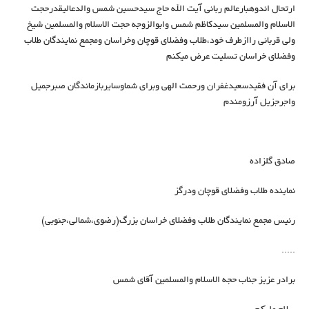
ارتحال اندوهبارعالم ربانی آیت الله حاج سیدحسین شمس والدعالیقدرحجت
الاسلام والمسلمین سیدکاظم شمس وابوالزوجه حجت الاسلام والمسلمین شیخ
ولی قربانی راازطرف خود،طلاب وفضلای قوچان وخراسان ومجمع نمایندگان طلاب
وفضلای خراسان تسلیت عرض میکنم
برای آن فقیدسعیدغفران ورحمت الهی وبرای شماوسایربازماندگان صبرجمیل
واجرجزیل آرزومندم
صادق گلزاده
نماینده طلاب وفضلای قوچان ودرگز
رئیس مجمع نمایندگان طلاب وفضلای خراسان بزرگ(رضوی،شمالی،جنوبی)
.....
برادر عزیز جناب حجه الاسلام والمسلمین آقای شمس