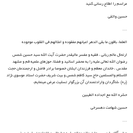
مراسم را اطلاع رسانی کنید
حسین واثقی
....
العلماء باقون ما بقی الدهر اعیانهم مفقوده و امثالهم فی القلوب موجوده
ارتحال عالم ربانی ، فقیه و مفسر عالیقدر حضرت آیت الله سید حسین شمس
رضوان الله تعالی علیه را به محضر اساتید و فضلاء حوزهای علمیه قم و مشهد
مقدس ، خاندان معظم و فرزندان ایشان خصوصا برادر فاضل و ارجمندمان حجت
الاسلام والمسلمین حاج سید کاظم شمس و بیت شریف حضرت استاد موسوی نژاد
(ره) ،شاگردان وارادتمندان آن بزرگوار تسلیت عرض مینمایم،
حشره الله مع اجداده الطیبین
حسین شهامت دهسرخی
....