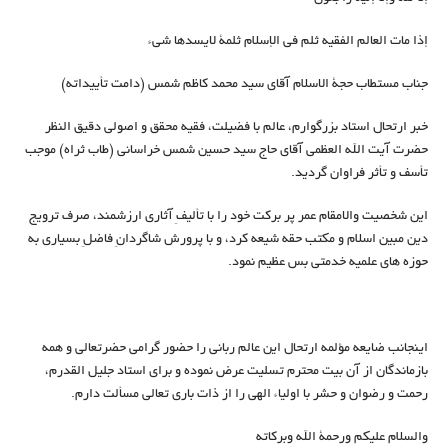
إذا مات العالم الفقیه ثلم في الإسلام ثلمة لایسدها شيء
جناب مستطاب حجة الاسلام آقای سید محمد کاظم شمس (دامت تأییداته)
خبر ارتحال استاد بزرگوارم، عالم با فضیلت، فقیه محقق و اصولی دقیق النظر
حضرت آیت الله العظمی آقای حاج سید حسین شمس خراسانی (طاب ثراه) موجب
تأسف و تأثر فراوان گردید.
این شخصیت والامقام عمر پر برکت خود را با تألیفِ آثاری ارزشمند، صرف ترویج
دین مبین اسلام و مکتب حقه شیعه کرد، و با پرورش شاگردانِ فاضلِ بسیاری به
حوزه های علمیه خدمتی بس عظیم نمود.
اینجانب ضایعه مؤلمه ارتحال این عالم ربانی را حضور گرامی حضرتعالی و همه
بازماندگان از آن بیت محترم تسلیت عرض نموده و برای استاد جلیل القدرم،
رحمت و رضوان و حشر با اولیاء الهی را از ذات باری تعالی مسألت دارم.
والسلام عليكم ورحمة الله وبرکاته