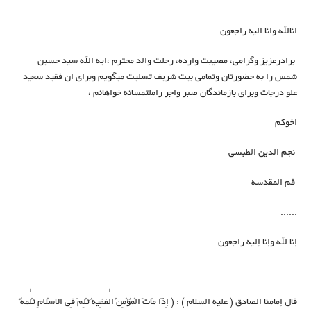
....
انالله وانا الیه راجعون
برادرعزیز وگرامی، مصیبت وارده، رحلت والد محترم ،ایه الله سید حسین
شمس را به حضورتان وتمامی بیت شریف تسلیت میگویم وبرای ان فقید سعید
علو درجات وبرای بازماندگان صبر واجر راملتمسانه خواهانم ،
اخوکم
نجم الدین الطبسی
قم المقدسه
......
إنا لله وإنا إليه راجعون
قال إمامنا الصادق ( عليه السلام ) : ( إِذَا مَاتَ الْمُؤْمِنُ الْفَقِيهُ ثُلِمَ فِي الاسْلامِ ثُلْمَةٌ