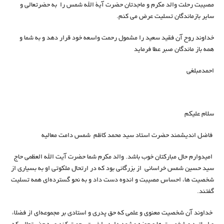
مصيبت رحلت والد مکرم و ماجدتان حضرت آية الله شمس را به حضرتعالى و
ساير بازماندگان تسليت عرض می کنم.
خداوند روح آن فقید سعید را مشمول رحمت واسعه خود قرار دهد و به شما و
همه باز ماندگان صبر عطا فرماید
احمدمبلغی
سلام علیکم
فاضل اندیشمند حضرت استاد سيد محمد كاظم شمس دامت معاليه
امیدوارم حال مبارکتان خوب باشد. والد مکرم شما حضرت آيت الله العظمى حاج
سيد حسين شمس خراسانى از بزرگانی بود که در ارتحال ملكوتى او به بسیاری از
شخصیت ها، احساس مصیبت و اندوه دست داد و به نحو گسترده‌ای همه تسلیت
گفتند.
خداوند آن شخصیت معنوی و علمی که حق پدری و استادی بر مجموعه‌ای از فضلاء