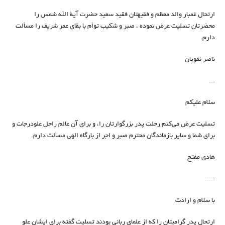
ارتحال غمبار والد معظم و فقيهتان فقيد سعيد حضرت آية الله شمس را
محضرتان تسليت عرض نموده ، صبر و شكيب توأم با بقاي عمر شريف را مسألت
دارم.
ناصر نقویان
...
سلام علیکم
تسلیت عرض می‌کنم رحلت پدر بزرگوارتان را، و برای آن عالم راحل علو‌درجات و
برای شما و سایر بازماندگان محترم صبر و اجر از بارگاه الهی مسألت دارم.
هادی مفتح
.....
با سلام و ارادت
ارتحال پدر گرامیتان را که از علمای ربانی بودند تسلیت گفته برای ایشان علو