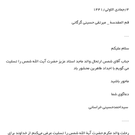
۴/جمادی الاولی/۱۴۴۱
قم المقدسة _ ميرتقي حسيني گرگاني
....
سلام علیکم
جناب آقای شمس ارتحال والد ماجد استاد عزیز حضرت آیت الله شمس را تسلیت
می گویم با اجداد طاهرین محشور باد
ماجور باشید
دعاگوی شما
سیداحمدحسینی خراسانی
......
رحلت والد مکرم حضرت آية الله شمس را تسليت عرض می‌کنم.از خداوند برای