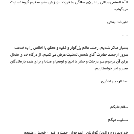
الله العظمی میلانی را در ۸۵ سالگی به فرزند عزیزش عضو محترم گروه تسلیت
می گوئیم
علیرضا ایمانی
.....
بسیار متاثر شدیم. رحلت عالم بزرگوار و فقیه و محقق با اخلاص را به خدمت
سرور ارجمند حضرت آقای شمس تسلیت عرض می کنیم. از درگاه خدای متعال
برای آن مرحوم علو درجات و حشر با انبیا و اوصیا و صلحا و برای همه بازماندگان
صبر و اجر خواستاریم.
عبدالرحیم اباذری
.....
سلام عليكم
تسليت ميگم
خداوند روح والدبزرگوارتان را،درجوار رحمت ورضوان خويش ،متنعم