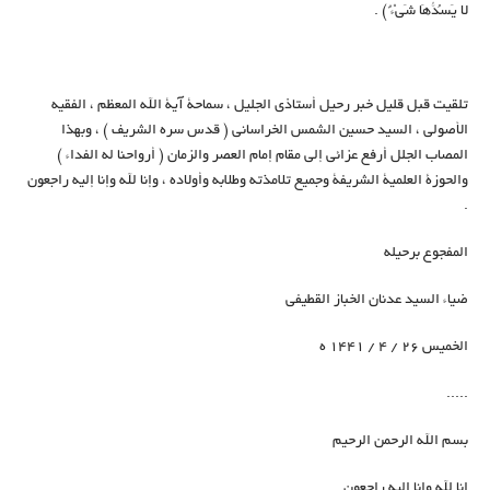
لا يَسُدُّهَا شَيْ‏ءٌ ) .
تلقيت قبل قليل خبر رحيل أستاذي الجليل ، سماحة آية الله المعظم ، الفقيه
الأصولي ، السيد حسين الشمس الخراساني ( قدس سره الشريف ) ، وبهذا
المصاب الجلل أرفع عزائي إلى مقام إمام العصر والزمان ( أرواحنا له الفداء )
والحوزة العلمية الشريفة وجميع تلامذته وطلابه وأولاده ، وإنا لله وإنا إليه راجعون
.
المفجوع برحيله
ضياء السيد عدنان الخباز القطيفي
الخميس ٢٦ / ٤ / ١٤٤١ ه
.....
بسم الله الرحمن الرحیم
إنا لله وإنا إليه راجعون