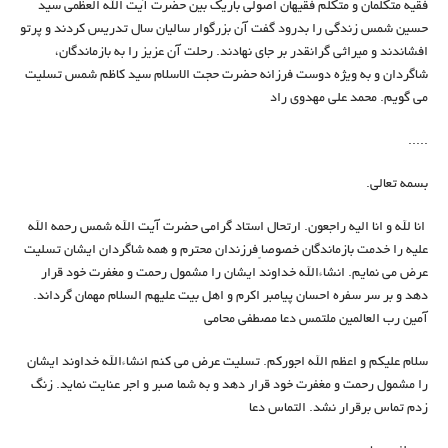
فقیه متکلمان و متکلم فقیهان اصولی باریک بین حضرت آیت الله العظمی سید
حسین شمس زندگی را بدرود گفت آن بزرگوار سالیان سال تدریس کردند و پرتو
افشاندند و میراثی گرانقدر بر جای نهادند. رحلت آن عزیز را به بازماندگان،
شاگردان و به ویژه دوست فرزانه حضرت حجت الاسلام سید کاظم شمس تسلیت
می گویم. محمد علی مهدوی راد
.....
بسمه تعالی.
انا لله و انا الیه راجعون. ارتحال استاد گرامی حضرت آیت الله شمس رحمه الله
علیه را خدمت بازماندگان خصوصاً فرزندان محترم و همه شاگردان ایشان تسلیت
عرض می نمایم. انشاءالله خداوند ایشان را مشمول رحمت و مغفرت خود قرار
دهد و بر سر سفره احسان پیامبر اکرم و اهل بیت علیهم السلام مهمان گرداند.
آمین رب العالمین ملتمس دعا مصطفی محامی
سلام علیکم و اعظم الله اجورکم. تسلیت عرض می کنم انشاءالله خداوند ایشان
را مشمول رحمت و مغفرت خود قرار دهد و به شما صبر و اجر عنایت نماید. زنگ
زدم تماس برقرار نشد. التماس دعا