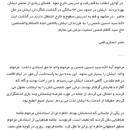
.در اوایل انقلاب به قم رفت و تدریس خارج نمود .فضلای زیادی از محضر ایشان
بهره بردند .ایشان در حدود سن ۹۴سالگی در گذشت.شاگردان ایشان در حال
حاضر ، در مشهد و قم به تدریس سطوح و خارج اشتغال دارند‌.در گذشت ایت
الله سید حسین شمس را به فرزندان ایشان بالاخص حجه الاسلام والمسلمین
حاج سید کاظم شمس تسلیت عرض می نمایم .
ناصر انصاری قمی
......
مرحوم آیه الله سید حسین شمس بر مرحوم والد ما حق استادی داشت. مرحوم
والد، ایشان را بسیار می ستود. این بنده نیز به پاسداشت آن حق، در ایام اقامت
در قم مقدس، گاهی خدمت ایشان می رسیدم. با من راحت بودند و گاه که
آقازاده هایشان گرفتار بودند، برخی امور شخصی شان را به اینجانب محول می
کردند و امتثال می کردم. از جمله در مورد عارضه چشمشان چند باری خدمتگزاری
کردم. حقیقتا از خدمت به ایشان لذت می بردم. بسیار منیع الطبع بود.
در یکی از جلساتی که خدمتشان بودم، خاطره ای از استادشان مرحوم علامه
طباطبایی نقل کردند که لطیف است. فرمودند: علامه طباطبایی از استادش مرحوم
محقق اصفهانی خاطره ای برای ما نقل کرد. علامه فرمود: روزی در کوچه های نجف،