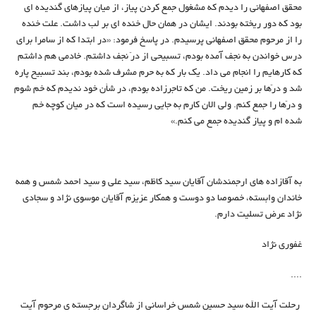
محقق اصفهانی را دیدم که مشغول جمع کردن پیاز، از میان پیازهای گندیده ای
بود که دور ریخته بودند. ایشان در همان حال خنده ای بر لب داشت. علت خنده
را از مرحوم محقق اصفهانی پرسیدم. در پاسخ فرمود: «در ابتدا که از سامرا برای
درس خواندن به نجف آمده بودم، تسبیحی از درّ نجف داشتم. خادمی هم داشتم
که کارهایم را انجام می داد. یک بار که به حرم مشرف شده بودم، بند تسبیح پاره
شد و درّها بر زمین ریخت. من که تاجرزاده بودم، در شأن خود ندیدم که خم شوم
و درّها را جمع کنم. ولی الان کارم به جایی رسیده است که در میان کوچه خم
شده ام و پیاز گندیده جمع می کنم.»
به آقازاده های ارجمندشان آقایان سید کاظم، سید علی و سید احمد شمس و همه
خاندان وابسته، خصوصا دو دوست و همکار عزیزم آقایان موسوی نژاد و سجادی
نژاد عرض تسلیت دارم.
غفوری نژاد
....
رحلت آیت الله سید حسین شمس خراسانی از شاگردان برجسته ی مرحوم آیت