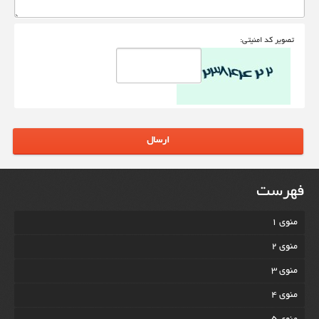
تصوير کد امنيتی:
ارسال
فهرست
منوی 1
منوی 2
منوی 3
منوی 4