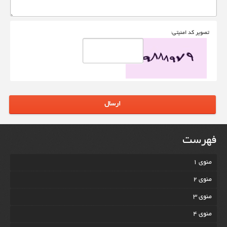
تصوير کد امنيتی:
ارسال
فهرست
منوی 1
منوی 2
منوی 3
منوی 4