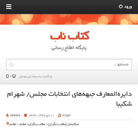
ورود
کتاب ناب
پایگاه اطلاع رسانی
بازگشت به نسخه غير موبایل
دایره‌المعارف جبهه‌های انتخابات مجلس/ شهرام
شکیبا
3,953
11 دی 1348, 03:30
shams
لینکستان (مطالب دیگران)
/
مطالب دیگران- لطایف
/
لطایف