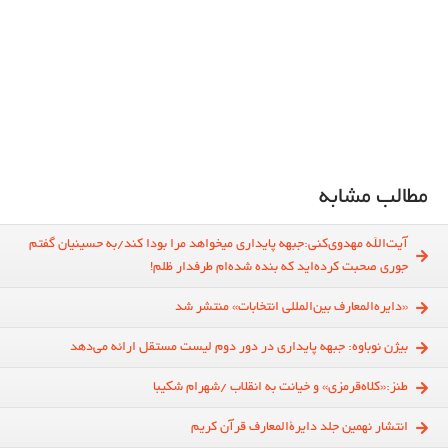
مطالب مشابه
آیت‌الله مهدوی‌کنی:جبهه پایداری می​خواهد مرا بودا کند/به حسینیان گفتم
جوری صحبت کرده‌اید که بنده شده‌ام طرفدار ظلم!
«دايره‌المعارف بين‌المللي انتخابات» منتشر شد
بیژن نوباوه: جبهه پایداری در دور دوم لیست مستقل ارائه می‌دهد
طنز:«کلاه‌قرمزی» و خیانت به انقلاب /شهرام شکیبا
انتشار نهمین جلد دایرةالمعارف قرآن کریم