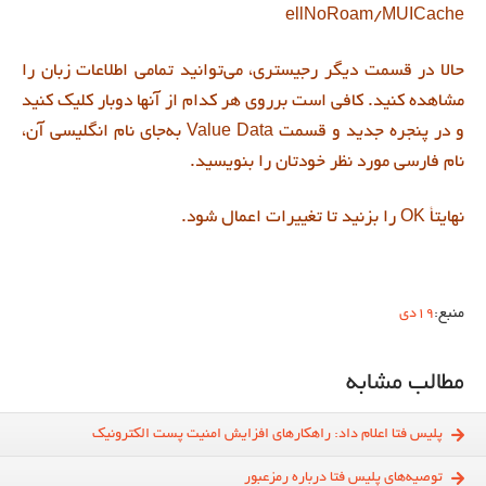
ellNoRoam/MUICache
حالا در قسمت ديگر رجيستري، مي‌توانيد تمامي اطلاعات زبان را
مشاهده کنيد. کافي است برروي هر کدام از آنها دوبار کليک کنيد
و در پنجره جديد و قسمت Value Data به‌جاي نام انگليسي آن،
نام فارسي مورد نظر خودتان را بنويسيد.
نهايتأ OK را بزنيد تا تغييرات اعمال شود.
منبع:
19دی
مطالب مشابه
پليس فتا اعلام داد: راهكارهاي افزايش امنيت پست‌ الكترونيك
توصيه‌هاي پليس فتا درباره رمزعبور