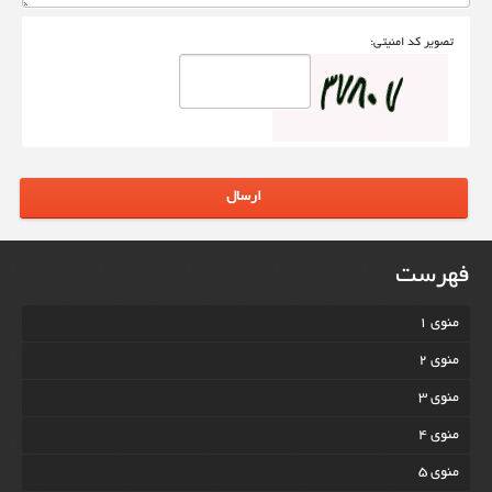
تصوير کد امنيتی:
ارسال
فهرست
منوی 1
منوی 2
منوی 3
منوی 4
منوی 5