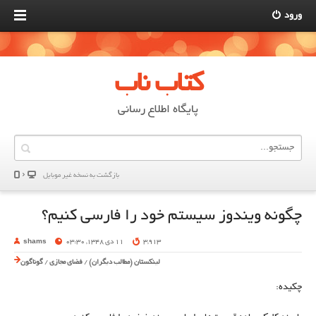
ورود
کتاب ناب
پایگاه اطلاع رسانی
بازگشت به نسخه غير موبایل
چگونه ويندوز سيستم خود را فارسي کنيم؟
3,913
11 دی 1348, 03:30
shams
لینکستان (مطالب دیگران)
/
فضای مجازی
/
گوناگون
چکیده: