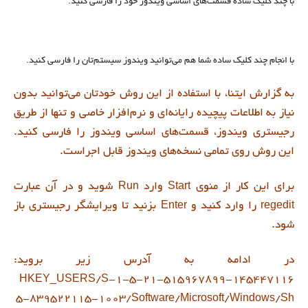
با چند کلیک ساده قسمت‌های اساسی ویندوز خود را فارسی کنید.
با انجام چند کليک ساده شما هم مي‌توانيد ويندوز سيستم‌تان را فارسي کنيد.
به گزارش ایتنا، با استفاده از اين روش خودتان مي‌توانيد بدون
نياز به اطلاعات پيچيده رايانه‌اي و نرم‌افزار خاصي و تنها از طريق
رجيستري ويندوز، قسمت‌هاي اساسي ويندوز را فارسي کنيد.
اين روش روي تمامي نسخه‌هاي ويندوز قابل اجراست.
براي اين کار از منوي Start وارد Run شويد و در آن عبارت
regedit را وارد کنيد و Enter بزنيد تا ويرايشگر رجيستري باز
شود.
در ادامه به آدرس زير برويد:
HKEY_USERS/S-۱-۵-۲۱-۵۱۵۹۶۷۸۹۹-۱۴۵۴۴۷۱۱۶
۵-۸۳۹۵۲۲۱۱۵-۱۰۰۳/Software/Microsoft/Windows/Sh