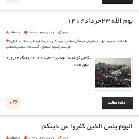
یوم الله 23خرداد1404
389
11 دی 1348, 03:30
shams
یادداشت مدیرمسئول
/
جستارهای فرهنگی سیاسی
/
فرهنگ و مدیریت فرهنگی
/
مطالب دیگران-
اهل بیت (علیهم السلام)
/
آسیب ها
/
سیاسی اجتماعی
نگاهی کوتاه به انچه در23خرداد1404 وجنگ 12روزه
اتفاق افتاد
ادامه مطلب
0
الیوم یئس الذین کفروا من دینکم
208
11 دی 1348, 03:30
shams