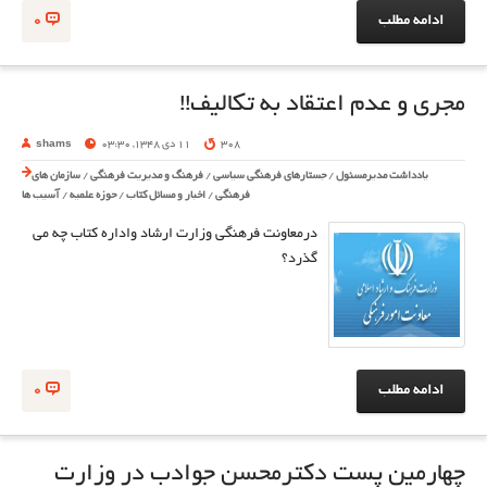
ادامه مطلب
0
مجری و عدم اعتقاد به تکالیف!!
308
11 دی 1348, 03:30
shams
یادداشت مدیرمسئول
/
جستارهای فرهنگی سیاسی
/
فرهنگ و مدیریت فرهنگی
/
سازمان های
فرهنگی
/
اخبار و مسائل کتاب
/
حوزه علمیه
/
آسیب ها
درمعاونت فرهنگی وزارت ارشاد واداره کتاب چه می
گذرد؟
ادامه مطلب
0
چهارمین پست دکترمحسن جوادب در وزارت