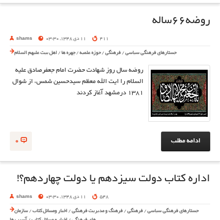
روضه66ساله
411
11 دی 1348, 03:30
shams
جستارهای فرهنگی سیاسی
/
فرهنگی
/
حوزه علمیه
/
چهره ها
/
اهل بیت علیهم السلام
روضه سال روز شهادت حضرت امام جعفرصادق علیه
السلام را ایت الله معظم سیدحسین شمس، از شوال
1381 درمشهد آغاز کردند
ادامه مطلب
0
اداره کتاب دولت سیزدهم یا دولت چهاردهم؟!
548
11 دی 1348, 03:30
shams
جستارهای فرهنگی سیاسی
/
فرهنگی
/
فرهنگ و مدیریت فرهنگی
/
اخبار ومسائل کتاب
/
سازمان