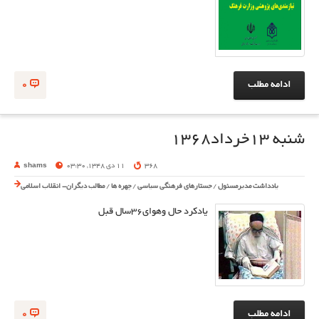
ادامه مطلب
0
شنبه 13خرداد1368
368
11 دی 1348, 03:30
shams
یادداشت مدیرمسئول
/
جستارهای فرهنگی سیاسی
/
چهره ها
/
مطالب دیگران- انقلاب اسلامی
یادکرد حال وهوای36سال قبل
ادامه مطلب
0