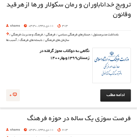
ترویج خداناباوران و رمان سکولار ورها ازهرقید
وقانون
313
11 دی 1348, 03:30
shams
یادداشت مدیرمسئول
/
جستارهای فرهنگی سیاسی
/
فرهنگی
/
فرهنگ و مدیریت فرهنگی
/
سازمان های فرهنگی
/
بایسته های فرهنگ
/
آسیب ها
نگاهی به دوکتاب مجوز گرفته در
زمستان1399وبهار1400
ادامه مطلب
0
فرصت سوزی یک ساله در حوزه فرهنگ
613
11 دی 1348, 03:30
shams