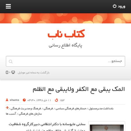
ورود
کتاب ناب
پایگاه اطلاع رسانی
بازگشت به نسخه غير موبایل
المک یبقی مع الکفر ولایبقی مع الظلم
152
11 دی 1348, 03:30
shams
یادداشت مدیرمسئول
/
جستارهای فرهنگی سیاسی
/
فرهنگی
/
فرهنگ و مدیریت فرهنگی
/
سازمان های فرهنگی
/
آسیب ها
سخنی مایوسانه با دکترانتظامی دبیرکارگروه شفافیت